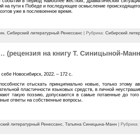
 событий в период наиболее жёстких, драматических ситуаци
ий на пути к Победе и последующее осмысление происходящего 
оэтов уже в послевоенное время.
ин
,
Сибирский литературный Ренессанс
| Рубрика:
Сибирский лите
ы… (рецензия на книгу Т. Синицыной-Ман
себе Новосибирск, 2022. – 172 с.
пособности отыскать принципиально новые, только этому а
ательной пластичности языковых средств, в личной неустрашим
мают такую поэзию, допускаются в самые потаенные до того
йные ответы на собственные вопросы.
ский литературный Ренессанс
,
Татьяна Синицына-Манн
| Рубрика: