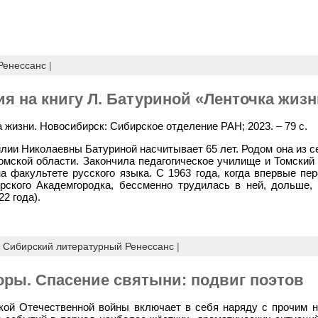
Ренессанс
|
я на книгу Л. Батуриной «Ленточка жизн
а жизни. Новосибирск: Сибирское отделение РАН; 2023. – 79 с.
лии Николаевны Батуриной насчитывает 65 лет. Родом она из 
омской области. Закончила педагогическое училище и Томский
на факультете русского языка. С 1963 года, когда впервые пе
рского Академгородка, бессменно трудилась в ней, дольше,
2 года).
,
Сибирский литературный Ренессанс
|
оры. Спасение святыни: подвиг поэтов
кой Отечественной войны включает в себя наряду с прочим н