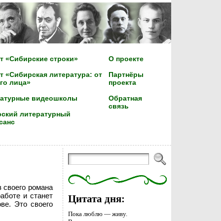
т «Сибирские строки»
О проекте
т «Сибирская литература: от
Партнёры
го лица»
проекта
ратурные видеошколы
Обратная
связь
ский литературный
санс
 своего романа
работе и станет
Цитата дня:
ве. Это своего
Пока люблю — живу.