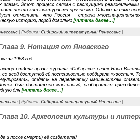
 глазах. Этот процесс связан с растущими региональными
яснить чисто конъюнктурными причинами. Однако за ними п
ледует отметить, что Россия – страна многонациональная
ескую историю, порой довольно
[читать далее…]
енессанс
| Рубрика:
Сибирский литературный Ренессанс
|
Глава 9. Нотация от Яновского
ка за 1968 год
дактор отдела прозы журнала «Сибирские огни» Нина Василь
, со всей доступной ей поспешностью подбирала «хвосты». Т
ормулировать, отдать на перепечатку машинисткам ответы
Поток был достаточно массивный, разбираться приходилось
идную для
[читать далее…]
енессанс
| Рубрика:
Сибирский литературный Ренессанс
|
 Глава 10. Археология культуры и лите
гда и после смерти) её создателей