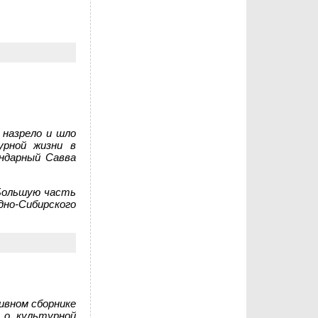
 назрело и шло
урной жизни в
ндарный Савва
 Большую часть
дно-Сибирского
ивном сборнике
о культурной