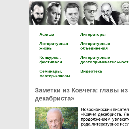
Афиша
Литераторы
Литературная
Литературные
жизнь
объединения
Конкурсы,
Литературные
фестивали
достопримечательност
Семинары,
Видеотека
мастер-классы
Заметки из Ковчега: главы и
декабриста»
Новосибирский писате
«Ковчег декабриста. Ле
продолжением увлекате
рода литературное исс