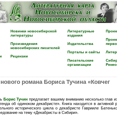
Новинки новосибирской
Литературные
Проек
литературы
издания
Проек
Произведения
Издательства
перво
новосибирских писателей
Порталы и сайты
Лите
и
Рецензии
Писательские
Сибир
организации
Ренес
з нового романа Бориса Тучина «Ковчег
ль
Борис Тучин
предлагает вашему вниманию несколько глав из
генда об одиноком декабристе». Книга находится в активной 
льного исторического цикла о декабристе Гаврииле Батенько
ледование на тему «Декабристы в Сибири».