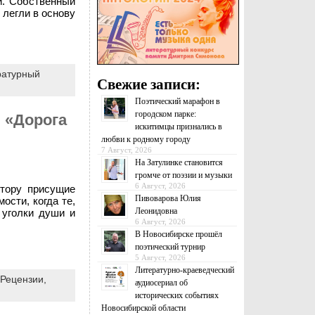
й. Собственный
легли в основу
ратурный
Свежие записи:
Поэтический марафон в
городском парке:
н «Дорога
искитимцы признались в
любви к родному городу
7 Август, 2026
На Затулинке становится
громче от поэзии и музыки
6 Август, 2026
втору присущие
Пивоварова Юлия
ости, когда те,
Леонидовна
 уголки души и
6 Август, 2026
В Новосибирске прошёл
поэтический турнир
5 Август, 2026
Литературно-краеведческий
Рецензии,
аудиосериал об
исторических событиях
Новосибирской области