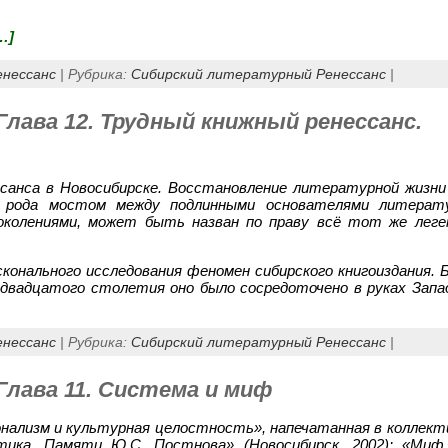
…]
енессанс
| Рубрика:
Сибирский литературный Ренессанс
|
Глава 12. Трудный книжный ренессанс.
санса в Новосибирске. Восстановление литературной жизни
о рода мостом между подлинными основателями литерат
околениями, может быть назван по праву всё тот же леге
сконального исследования феномен сибирского книгоиздания.
 двадцатого столетия оно было сосредоточено в руках Запа
енессанс
| Рубрика:
Сибирский литературный Ренессанс
|
Глава 11. Система и миф
нализм и культурная целостность», напечатанная в коллект
ика. Памяти Ю.С. Постнова» (Новосибирск, 2002): «
Миф 