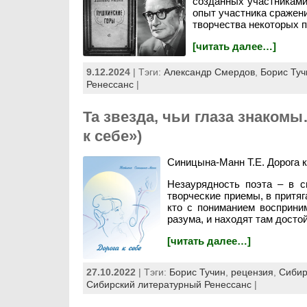
созданных участниками
опыт участника сражен
творчества некоторых п
[читать далее…]
9.12.2024
| Тэги:
Александр Смердов
,
Борис Туч
Ренессанс
|
Та звезда, чьи глаза знаком
к себе»)
Синицына-Манн Т.Е. Дорога к 
Незаурядность поэта – в с
творческие приемы, в притяг
кто с пониманием восприни
разума, и находят там досто
[читать далее…]
27.10.2022
| Тэги:
Борис Тучин
,
рецензия
,
Сибир
Сибирский литературный Ренессанс
|