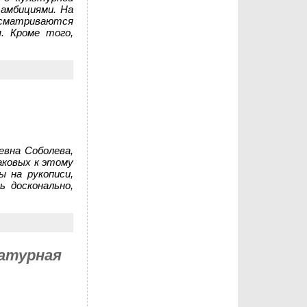
 амбициями. На
росматриваются
. Кроме того,
евна Соболева,
аковых к этому
 на рукописи,
 досконально,
ратурная