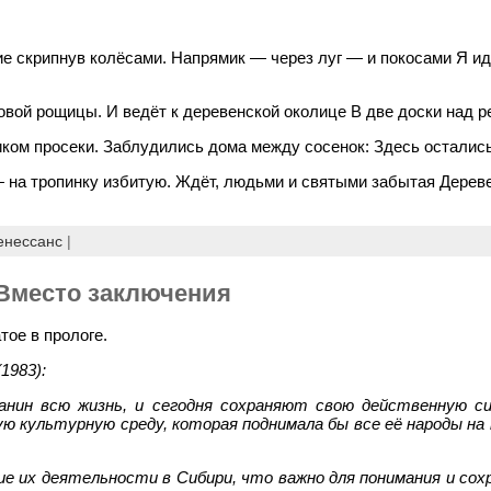
ие скрипнув колёсами. Напрямик — через луг — и покосами Я ид
овой рощицы. И ведёт к деревенской околице В две доски над р
иком просеки. Заблудились дома между сосенок: Здесь остались
 на тропинку избитую. Ждёт, людьми и святыми забытая Дереве
енессанс
|
 Вместо заключения
тое в прологе.
(1983):
нин всю жизнь, и сегодня сохраняют свою действенную си
ю культурную среду, которая поднимала бы все её народы на
ие их деятельности в Сибири, что важно для понимания и сох