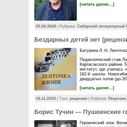
[читать далее…]
25.02.2026
| Рубрика:
Сибирский литературный 
Бездарных детей нет (рецензи
Батурина Л. Н. Ленточк
Педагогический стаж Ли
Каргасокского района Т
институт, где училась 
162-й школы Новосиби
двадцатых голов (до 202
[читать далее…]
19.11.2025
| Тэги:
рецензия
| Рубрика:
Рецензии
Борис Тучин — Пушкинские г
Героический эпос Вели