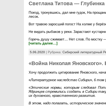
Светлана Титова — Глубинка
Поезд, тронувшись, дал мне гудок, На прощан
лесок.
Вот травою заросший погост На холме у берёз
Не видать рыбаков у реки. Зарастают кустарн
Горечь душу сжимает… Нет слов. По мостку —
[читать далее…]
5.06.2020
| Рубрика:
Сибирский литературный Р
«Война Николая Яновского».
Хочу продолжить цитирование Яновского, нача
«
Литературное наследство Сибири
»
, 6 том 
«Этические нормы, которым следовал Пота
Ядринцев стремились создать в Сибири таку
их духовного, нравственного развития.
В этом, надо полагать, историческое значен