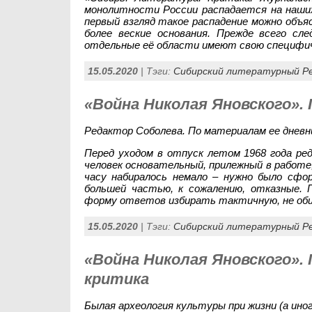
монолитности России распадается на наших
первый взгляд такое распадение можно объ
более веские основания. Прежде всего с
отдельные её области имеют свою специфич
15.05.2020
| Тэги:
Сибирский литературный Р
«Война Николая Яновского». 
Редактор Соболева. По материалам ее дневни
Перед уходом в отпуск летом 1968 года ре
человек основательный, прилежный в работе
часу набиралось немало – нужно было сф
большей частью, к сожалению, отказные. 
форму ответов избирать тактичную, не об
15.05.2020
| Тэги:
Сибирский литературный Р
«Война Николая Яновского».
критика
Былая археология культуры при жизни (а ино