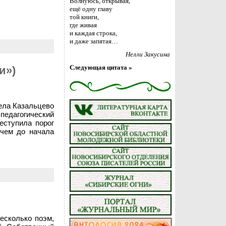
Волнуюсь, открывая,
ещё одну главу
той книги,
где живая
и каждая строка,
и даже запятая…
Нелли Закусина
Следующая цитата »
и»)
села Казальцево
 педагогический
реступила порог
 чем до начала
есколько поэм,