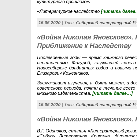
культурного прошлого».
«
Литературное наследство
[читать далее
15.05.2020
| Тэги:
Сибирский литературный Р
«Война Николая Яновского». 
Приближение к Наследству
Послевоенные годы — время книжного ренес
неотвратимо. Фигурой, служившей своег
Новосибирске двадцатых годов и новыми п
Елизарович Кожевников.
Заслуживает изучения, а, быть может, и до
советского периода, почти в течение всего
книжного издательства,
[читать далее…]
15.05.2020
| Тэги:
Сибирский литературный Р
«Война Николая Яновского». 
В.Г. Одиноков, статья «Литературный регио
«Сибирь. Литература. Критика. Журналист