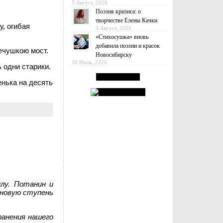
5 Август, 2026
Поэзия кризиса: о
творчестве Елены Качки
у, огибая
3 Август, 2026
«Стихосушка» вновь
добавила поэзии и красок
ечушкою мост.
Новосибирску
30 Июль, 2026
 одни старики.
нька на десять
лу. Потанин и
 новую ступень
ранения нашего