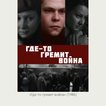
«Где-то гремит война» (1986)