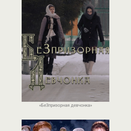
«БеЗпризорная девчонка»