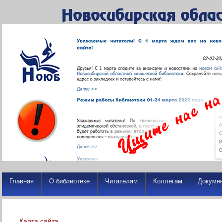
Главная
О библиотеке
Читателям
Коллегам
Докуме
Карта сайта