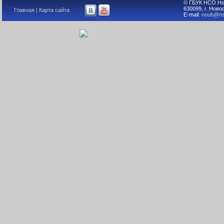
© ГБУК НСО Но
630099, г. Ново
Главная
|
Карта сайта
E-mail:
noub@ns