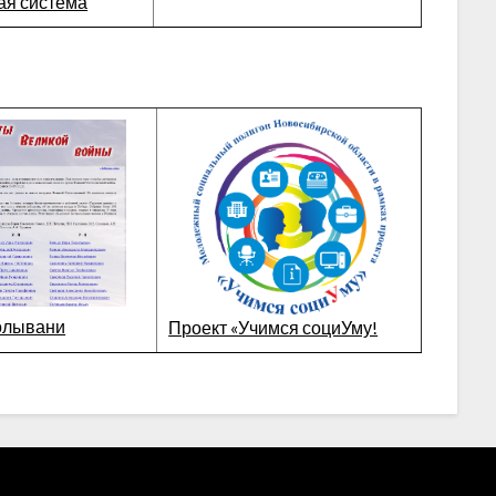
ая система
олывани
Проект «Учимся социУму!