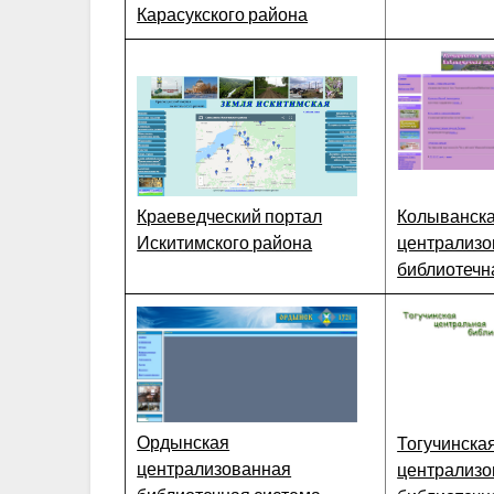
Карасукского района
Краеведческий портал
Колыванск
Искитимского района
централизо
библиотечн
Ордынская
Тогучинска
централизованная
централизо