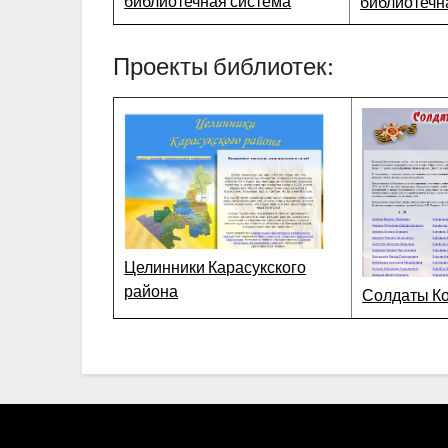
библиотечная система
библиотечн
Проекты библиотек:
Целинники Карасукского
района
Солдаты К