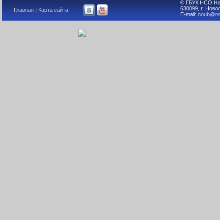
© ГБУК НСО Но
630099, г. Ново
Главная
|
Карта сайта
E-mail:
noub@ns