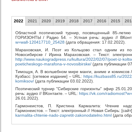
2022
2021
2020
2019
2018
2017
2016
2015
201
Областной поэтический турнир, посвященный 85-лети
ГОРИЗОНТЫ / Радио 54. – Устная речь: аудио // ВКон
w=wall-120417710_25428
(дата обращения: 17.02.2022).
Мараховская, И. Поэт из Кольцово стал одним из по
Новосибирске / Ирина Мараховская. – Текст: электронн
http://www.naukogradpress.ru/kultura/2022/02/07/poet-iz-koltso
poeticheskogo-marafona-v-novosibirske/
(дата публикации 07
Тимощук, А. В волшебном мире манги, аниме и комиксов / 
Кузбасс: [сетевое издание] – URL:
https://kuzbass85.ru/202
komiksov/
(дата публикации 03.02.2022).
Поэтический турнир "Сибирские горизонты" эфир 25.01.2
речь: аудио // ВКонтакте. – URL:
https://vk.com/radiomost?
26.01.2022).
Гармонеистов, П. Кристина Кармалита: Чтение над
Гармонеистов. – Текст: электронный // Новая Сибирь: [сайт
karmalita-chtenie-nado-zapretit-zakonodatelno.html
(дата обр