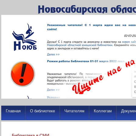
Главная
О библиотеке
Читателям
Коллегам
Докуме
Библиотека в СМИ