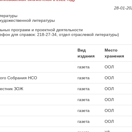
28-01-20
тературы
художественной литературы
ьных программ и проектной деятельности
ефон для справок: 218-27-34, отдел отраслевой литературы)
Вид
Место
издания
хранения
газета
ООЛ
ного Собрания НСО
газета
ООЛ
Вестник ЗОЖ
газета
ООЛ
газета
ООЛ
газета
ООЛ
газета
ООЛ