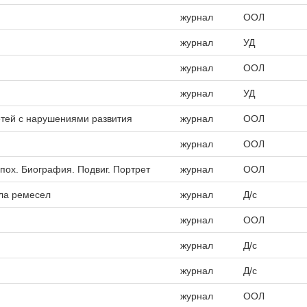
журнал
ООЛ
журнал
УД
журнал
ООЛ
журнал
УД
етей с нарушениями развития
журнал
ООЛ
журнал
ООЛ
эпох. Биография. Подвиг. Портрет
журнал
ООЛ
ла ремесел
журнал
Д/с
журнал
ООЛ
журнал
Д/с
журнал
Д/с
журнал
ООЛ