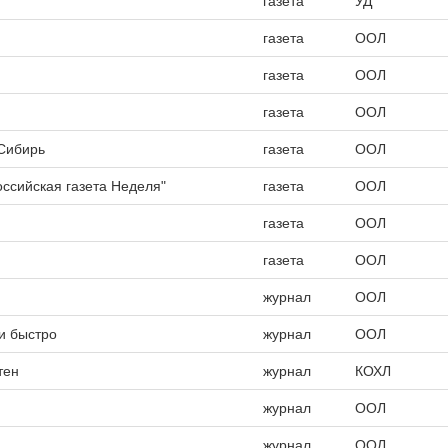
газета
УД
газета
ООЛ
газета
ООЛ
газета
ООЛ
Сибирь
газета
ООЛ
Российская газета Неделя"
газета
ООЛ
газета
ООЛ
газета
ООЛ
журнал
ООЛ
 и быстро
журнал
ООЛ
тен
журнал
КОХЛ
журнал
ООЛ
журнал
ООЛ