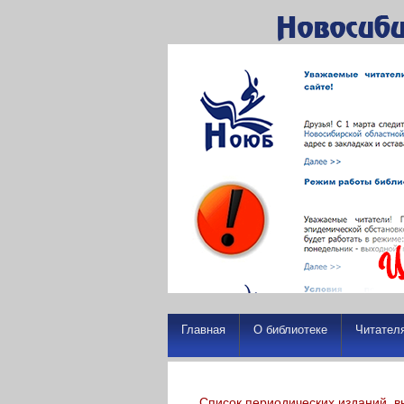
Главная
О библиотеке
Читател
Список периодических изданий, в