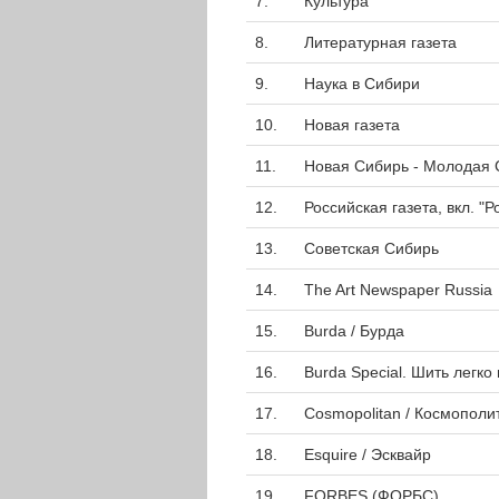
7.
Культура
8.
Литературная газета
9.
Наука в Сибири
10.
Новая газета
11.
Новая Сибирь - Молодая 
12.
Российская газета, вкл. "
13.
Советская Сибирь
14.
The Art Newspaper Russia
15.
Burda / Бурда
16.
Burda Special. Шить легко
17.
Cosmopolitan / Космополи
18.
Esquire / Эсквайр
19.
FORBES (ФОРБС)