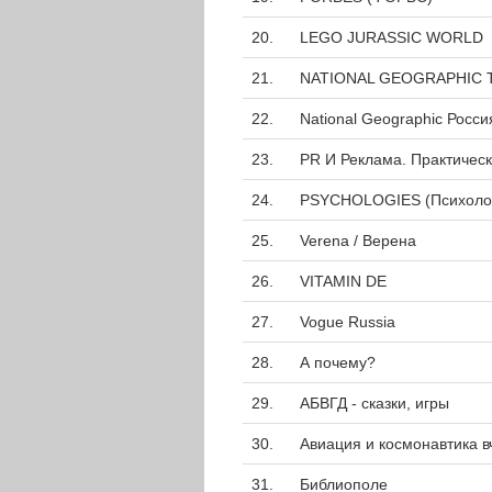
20.
LEGO JURASSIC WORLD
21.
NATIONAL GEOGRAPHIC Tr
22.
National Geographic Росси
23.
PR И Реклама. Практическ
24.
PSYCHOLOGIES (Психолод
25.
Verena / Верена
26.
VITAMIN DE
27.
Vogue Russia
28.
А почему?
29.
АБВГД - сказки, игры
30.
Авиация и космонавтика вч
31.
Библиополе