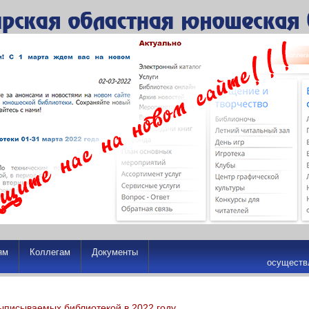
ям
Коллегам
Документы
осуществ
ыписываемых библиотекой в 2022 году