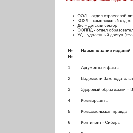
ООЛ – отдел отраслевой ли
КОХЛ – комплексный отдел 
Д/с – детский сектор
ООППД - отдел образовател
УД – удаленный доступ (тел
№
Наименование изданий
№
1.
Аргументы и факты
2.
Ведомости Законодатель
3.
Здоровый образ жизни = 
4.
Коммерсантъ
5.
Комсомольская правда
6.
Континент - Сибирь