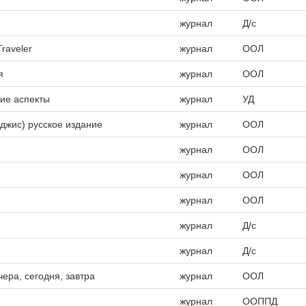
журнал
Д/с
aveler
журнал
ООЛ
я
журнал
ООЛ
ие аспекты
журнал
УД
жис) русское издание
журнал
ООЛ
журнал
ООЛ
журнал
ООЛ
журнал
ООЛ
журнал
Д/с
журнал
Д/с
еpа, сегодня, завтpа
журнал
ООЛ
журнал
ООППД