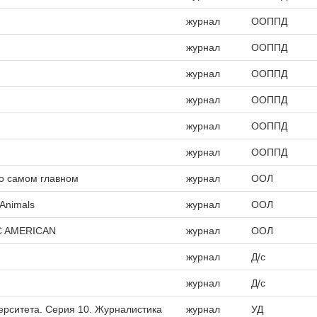
журнал
ООППД
журнал
ООППД
журнал
ООППД
журнал
ООППД
журнал
ООППД
журнал
ООППД
 о самом главном
журнал
ООЛ
Animals
журнал
ООЛ
IC AMERICAN
журнал
ООЛ
журнал
Д/с
журнал
Д/с
ерситета. Серия 10. Журналистика
журнал
УД