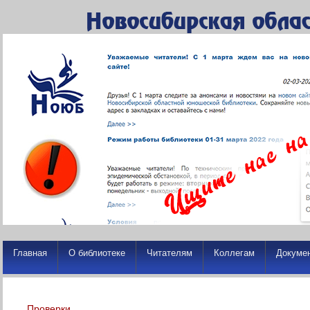
Главная
О библиотеке
Читателям
Коллегам
Докуме
Проверки