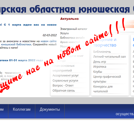
ям
Коллегам
Документы
осуществ