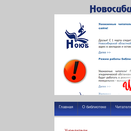
Главная
О библиотеке
Читател
Учредители