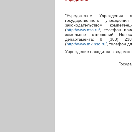
"Учредителем Учреждения я
государственного учрежден
законодательством компете
(
http://www.nso.ru/
, телефон прие
земельных отношений Новос
департамента: 8 (383) 238
(
http://www.mk.nso.ru/
, телефон дл
Учреждение находится в ведомств
Госуда