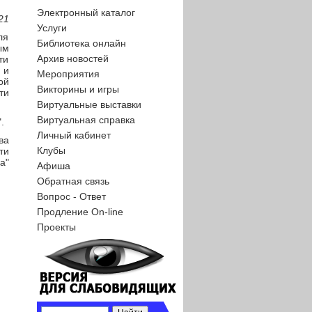
Электронный каталог
21
Услуги
ля
Библиотека онлайн
ым
Архив новостей
ти
 и
Мероприятия
ой
Викторины и игры
ти
Виртуальные выставки
Виртуальная справка
.
Личный кабинет
ва
Клубы
ти
а"
Афиша
Обратная связь
Вопрос - Ответ
Продление On-line
Проекты