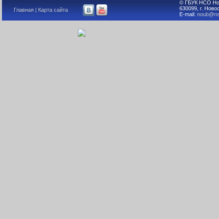
© ГБУК НСО Но
630099, г. Ново
Главная
|
Карта сайта
E-mail:
noub@ns