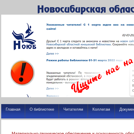
Главная
О библиотеке
Читателям
Коллегам
Докуме
Материально-техническое обеспечение и оснащенность обра