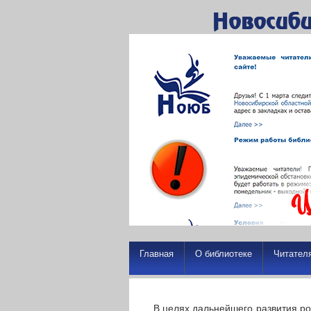
Главная
О библиотеке
Читател
В целях дальнейшего развития р