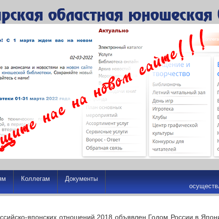
ям
Коллегам
Документы
осуществ
оссийско-японских отношений 2018 объявлен Годом России в Япон