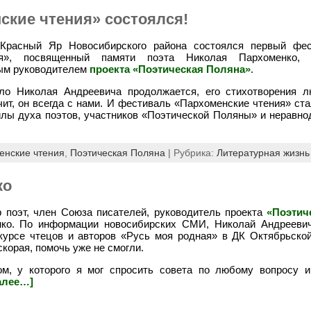
ские чтения» состоялся!
 Красный Яр Новосибирского района состоялся первый фес
ия», посвященный памяти поэта Николая Пархоменко, 
ным руководителем
проекта «Поэтическая Поляна»
.
ело Николая Андреевича продолжается, его стихотворения 
чит, он всегда с нами. И фестиваль «Пархоменские чтения» ст
илы духа поэтов, участников «Поэтической Поляны» и неравн
енские чтения
,
Поэтическая Поляна
| Рубрика:
Литературная жизнь
ко
р поэт, член Союза писателей, руководитель проекта
«Поэтич
ко. По информации новосибирских СМИ, Николай Андреевич
курсе чтецов и авторов «Русь моя родная» в ДК Октябрьско
скорая, помочь уже не смогли.
, у которого я мог спросить совета по любому вопросу и
алее…]