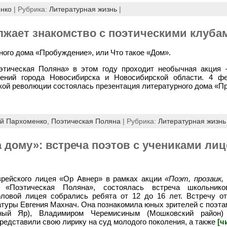
нко
| Рубрика:
Литературная жизнь
|
лжает знакомство с поэтическими клуба
ного дома «Пробуждение», или Что такое «Дом».
этическая Поляна» в этом году проходит необычная акция
нений города Новосибирска и Новосибирской области. 4 ф
кой революции состоялась презентация литературного дома «П
й Пархоменко
,
Поэтическая Поляна
| Рубрика:
Литературная жизнь
а дому»: встреча поэтов с учениками ли
врейского лицея «Ор Авнер» в рамках акции
«Поэт, прозаик, 
м «Поэтическая Поляна», состоялась встреча школьник
оловой лицея собрались ребята от 12 до 16 лет. Встречу о
ратуры Евгения Махнач. Она познакомила юных зрителей с поэт
сный Яр), Владимиром Черемисиным (Мошковский район
редставили свою лирику на суд молодого поколения, а также
[ч