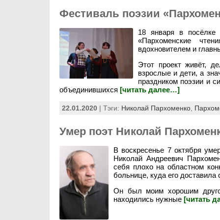
Фестиваль поэзии «Пархомен
18 января в посёлке
«Пархоменские чтен
вдохновителем и глав
Этот проект живёт, д
взрослые и дети, а зна
праздником поэзии и с
объединившихся
[читать далее…]
22.01.2020
| Тэги:
Николай Пархоменко
,
Пархом
Умер поэт Николай Пархомен
В воскресенье 7 октября уме
Николай Андреевич Пархомен
себя плохо на областном кон
больнице, куда его доставила 
Он был моим хорошим другом
находились нужные
[читать д