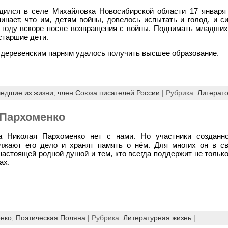
ился в селе Михайловка Новосибирской области 17 января 
нает, что им, детям войны, довелось испытать и голод, и си
6 году вскоре после возвращения с войны. Поднимать младши
старшие дети.
 деревенским парням удалось получить высшее образование.
едшие из жизни
,
член Союза писателей России
| Рубрика:
Литерат
 Пархоменко
а Николая Пархоменко нет с нами. Но участники созданно
лжают его дело и хранят память о нём. Для многих он в с
настоящей родной душой и тем, кто всегда поддержит не тольк
ах.
нко
,
Поэтическая Поляна
| Рубрика:
Литературная жизнь
|