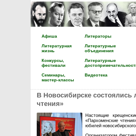
Афиша
Литераторы
Литературная
Литературные
жизнь
объединения
Конкурсы,
Литературные
фестивали
достопримечательност
Семинары,
Видеотека
мастер-классы
В Новосибирске состоялись 
чтения»
Настоящие крещенски
«Пархоменские чтения»
юбилей новосибирского
Организатором фестива