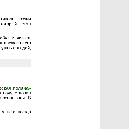
тиваль поэзии
который стал
любят и читают
ал прежде всего
одушных людей,
|
еская поляна»
 почувствовал
й революции. В
 у него всегда