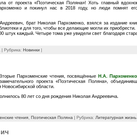
ла от проекта «Поэтическая Поляна»! Хоть главный вдохно
рхоменко и покинул нас в 2018 году, но люди помнят его
Андреевич, брат Николая Пархоменко, взялся за издание книг
блиотеки и для того, чтобы все делающие могли их приобрести
00 штук каждый. Четыре тома уже увидели свет благодаря ста
а
| Рубрика:
Новинки
|
 Вторые Пархоменские чтения, посвящённые
Н.А. Пархоменко
 замечательного проекта «Поэтическая Поляна», объединив
и Новосибирской области.
полнилось 80 лет со дня рождения Николая Андреевича.
енские чтения
,
Поэтическая Поляна
| Рубрика:
Литературная жизнь
вич