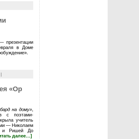
ми
 — презентации
евраля в Доме
робуждение».
|
цея «Ор
бард на дому»
,
ов с поэтами-
ткрыла учитель
ами — Николаем
) и Ришей До
итать далее…]