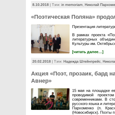
8.10.2018
| Тэги:
in memoriam
,
Николай Пархоме
«Поэтическая Поляна» продо
Презентация литератур
В рамках проекта «По
литературных объеди
Культуры им. Октябрьс
[читать далее…]
20.02.2018
| Тэги:
Надежда Штейнпрейс
,
Никола
Акция «Поэт, прозаик, бард н
Авнер»
15 мая на площадке е
проводимой проекто
современниками. В ст
русского языка и лите
Пархоменко (п. Кра
(Новосибирск). Поэты п