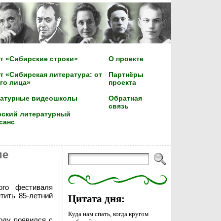
т «Сибирские строки»
О проекте
т «Сибирская литература: от
Партнёры
го лица»
проекта
ратурные видеошколы
Обратная
связь
ский литературный
санс
ие
ого фестиваля
тить 85-летний
Цитата дня:
Куда нам спать, когда кругом
оду появился с