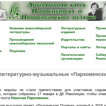
Новинки новосибирской
Литературные
Проек
литературы
издания
Проек
Произведения
Издательства
перво
новосибирских писателей
Порталы и сайты
Лите
и
Рецензии
Писательские
Сибир
организации
Ренес
литературно-музыкальные «Пархоменск
е морозы не стали препятствием для участников седьм
, которые собрались 17 января в ДК Революция, чтобы отме
 поэта
Николая Пархоменко
.
ля выступил проект «Поэтическая Поляна», который в 2016 г