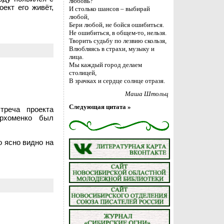
любовь?
ект его живёт,
И столько шансов – выбирай
любой,
Бери любой, не бойся ошибиться.
Не ошибиться, в общем-то, нельзя.
Творить судьбу по лезвию скользя,
Влюбляясь в страхи, музыку и
лица.
Мы каждый город делаем
столицей,
В зрачках и сердце солнце отразя.
Маша Штольц
Следующая цитата »
треча проекта
рхоменко был
о ясно видно на