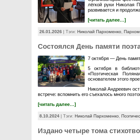
лёгкой руки Николая П
развивается и продолжа
[читать далее…]
26.01.2026
| Тэги:
Николай Пархоменко
,
Пархом
Состоялся День памяти поэт
7 октября — День памя
5 октября в библиот
«Поэтическая Полян
основателем этого прое
Николай Андреевич оста
встрече: вспомнить его съехалось много поэто
[читать далее…]
8.10.2024
| Тэги:
Николай Пархоменко
,
Поэтиче
Издано четыре тома стихотв