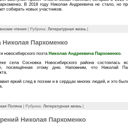
архоменко. В 2018 году Николая Андреевича не стало, но про
ет собирать новых участников.
енские чтения
| Рубрика:
Литературная жизнь
|
а Николая Пархоменко
ти новосибирского поэта
Николая Андреевича Пархоменко
.
еке села Сосновка Новосибирского района состоялась вс
а», посвящённая этому дню. Напомним, что Николай Па
кта.
вил яркий след в поэзии и в сердцах многих людей, и это был
в.
ская Поляна
| Рубрика:
Литературная жизнь
|
орений Николая Пархоменко