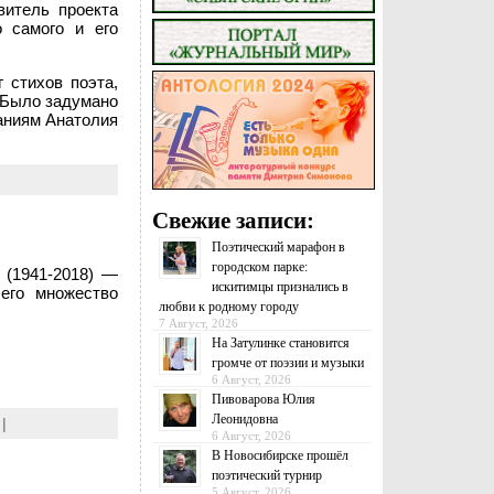
витель проекта
 самого и его
 стихов поэта,
. Было задумано
раниям Анатолия
Свежие записи:
Поэтический марафон в
городском парке:
(1941-2018) —
искитимцы признались в
шего множество
любви к родному городу
7 Август, 2026
На Затулинке становится
громче от поэзии и музыки
6 Август, 2026
Пивоварова Юлия
Леонидовна
|
6 Август, 2026
В Новосибирске прошёл
поэтический турнир
5 Август, 2026