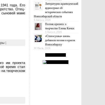
Литературно-краеведческий
1941 года. Его
аудиосериал об
ротство. Отец-
исторических событиях
х сыновей маме
Новосибирской области
5 Август, 2026
Поэзия кризиса: о
творчестве Елены Качки
3 Август, 2026
«Стихосушка» вновь
добавила поэзии и красок
оры
|
Новосибирску
30 Июль, 2026
го им проекта
воё время стал
о на творческом