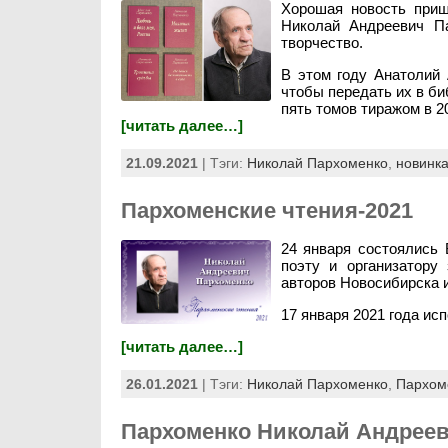
Хорошая новость приш
Николай Андреевич Па
творчество.
В этом году Анатолий 
чтобы передать их в би
пять томов тиражом в 2
[читать далее…]
21.09.2021
| Тэги:
Николай Пархоменко
,
новинк
Пархоменские чтения-2021
24 января состоялись
поэту и организатору
авторов Новосибирска 
17 января 2021 года ис
[читать далее…]
26.01.2021
| Тэги:
Николай Пархоменко
,
Пархом
Пархоменко Николай Андрее