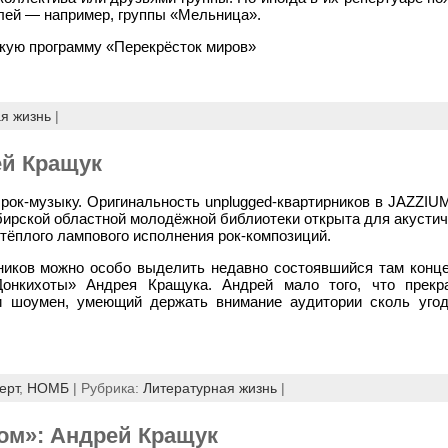
лей — например, группы «Мельница».
скую программу «Перекрёсток миров»
я жизнь
|
ей Кращук
ок-музыку. Оригинальность unplugged-квартирников в JAZZIUM
рской областной молодёжной библиотеки открыта для акустиче
 тёплого лампового исполнения рок-композиций.
ников можно особо выделить недавно состоявшийся там конце
онкихоты» Андрея Кращука. Андрей мало того, что прекр
и шоумен, умеющий держать внимание аудитории сколь уго
ерт
,
НОМБ
| Рубрика:
Литературная жизнь
|
ом»: Андрей Кращук