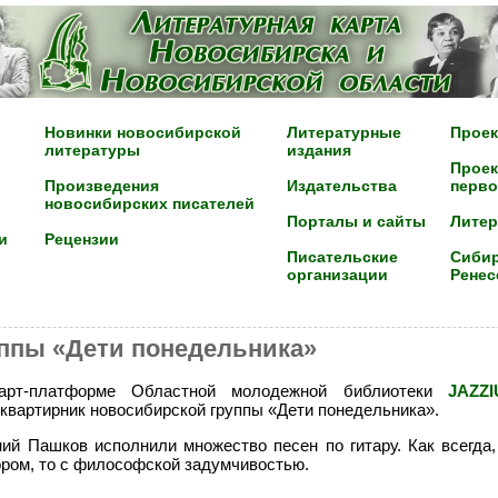
Новинки новосибирской
Литературные
Проек
литературы
издания
Проек
Произведения
Издательства
перво
новосибирских писателей
Порталы и сайты
Лите
и
Рецензии
Писательские
Сибир
организации
Ренес
уппы «Дети понедельника»
рт-платформе Областной молодежной библиотеки
JAZZ
квартирник новосибирской группы «Дети понедельника».
ний Пашков исполнили множество песен по гитару. Как всегда,
ром, то с философской задумчивостью.