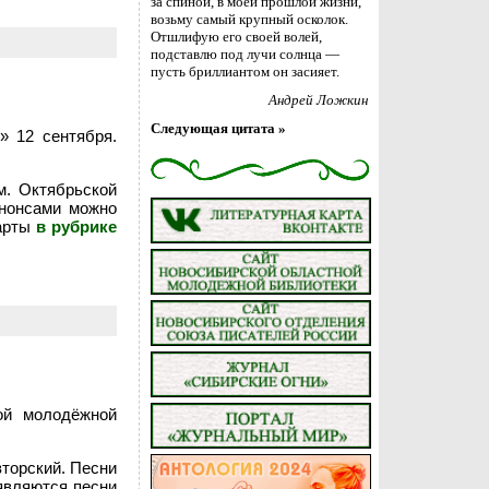
за спиной, в моей прошлой жизни,
возьму самый крупный осколок.
Отшлифую его своей волей,
подставлю под лучи солнца —
пусть бриллиантом он засияет.
Андрей Ложкин
Следующая цитата »
» 12 сентября.
м. Октябрьской
анонсами можно
карты
в рубрике
ой молодёжной
вторский. Песни
оявляются песни