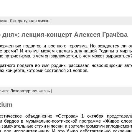
рика:
Литературная жизнь
|
 дня»: лекция-концерт Алексея Грачёва
ерженных подвигов и военного героизма. Но рождается ли о
е время? И что мы можем сделать для нашей Родины в мирны
е патриотизма, в чём он заключается, в чём может выражаться
ратного подвига во имя родины рассказал новосибирский авт
ах концерта, который состоялся 21 ноября.
рика:
Литературная жизнь
|
zium
оэтическое объединение «Острова» 1 октября представил
 и бардов в музыкально-поэтической программе «Живое слов
 замечательные стихи и песни, а зрители громкими аплодисме
я или исполнительницу. И это было действительно искренн