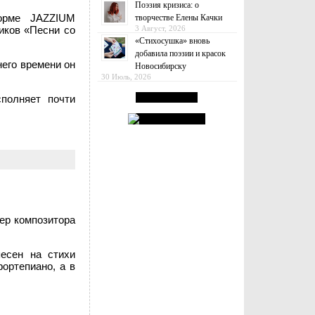
Поэзия кризиса: о
орме JAZZIUM
творчестве Елены Качки
3 Август, 2026
иков «Песни со
«Стихосушка» вновь
добавила поэзии и красок
его времени он
Новосибирску
30 Июль, 2026
полняет почти
ер композитора
есен на стихи
фортепиано, а в