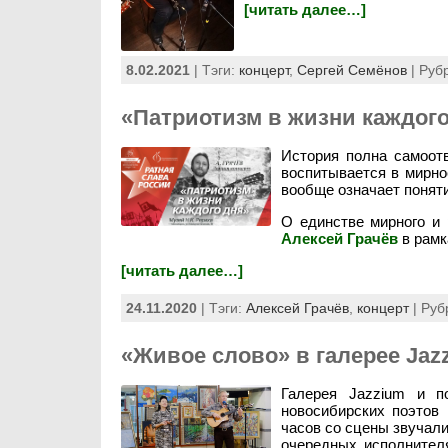
[читать далее…]
8.02.2021
| Тэги:
концерт
,
Сергей Семёнов
| Руб
«Патриотизм в жизни каждого
История полна самоотв
воспитывается в мирно
вообще означает поняти
О единстве мирного и 
Алексей Грачёв
в рамк
[читать далее…]
24.11.2020
| Тэги:
Алексей Грачёв
,
концерт
| Руб
«Живое слово» в галерее Jaz
Галерея Jazzium и п
новосибирских поэтов
часов со сцены звучали
очередных исполнител