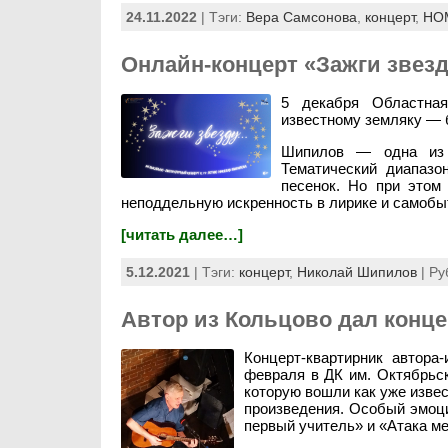
24.11.2022
| Тэги:
Вера Самсонова
,
концерт
,
НО
Онлайн-концерт «Зажги звез
5 декабря Областная
известному земляку —
Шипилов — одна из в
Тематический диапаз
песенок. Но при этом
неподдельную искренность в лирике и самобы
[читать далее…]
5.12.2021
| Тэги:
концерт
,
Николай Шипилов
| Ру
Автор из Кольцово дал конц
Концерт-квартирник автора
февраля в ДК им. Октябрьс
которую вошли как уже извес
произведения. Особый эмоци
первый учитель» и «Атака м