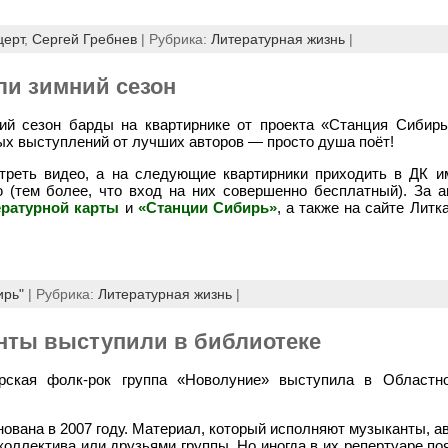
церт
,
Сергей Гребнев
| Рубрика:
Литературная жизнь
|
и зимний сезон
ий сезон барды на квартирнике от проекта «Станция Сибирь
ых выступлений от лучших авторов — просто душа поёт!
треть видео, а на следующие квартирники приходить в ДК и
 (тем более, что вход на них совершенно бесплатный). За 
ературной карты
и
«Станции Сибирь»
, а также на сайте Лит
ирь"
| Рубрика:
Литературная жизнь
|
нты выступили в библиотеке
ирская фолк-рок группа «Новолуние» выступила в Областн
ована в 2007 году. Материал, который исполняют музыканты, а
оллектива или друзьями группы. Но иногда в их репертуаре п