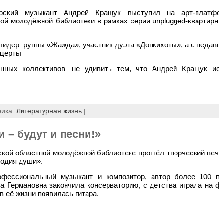
ирский музыкант Андрей Кращук выступил на арт-платф
ой молодёжной библиотеки в рамках серии unplugged-квартирн
идер группы «Жажда», участник дуэта «Донкихоты», а с недавн
нцерты.
анных коллективов, не удивить тем, что Андрей Кращук ис
рика:
Литературная жизнь
|
 – будут и песни!»
ской областной молодёжной библиотеке прошёл творческий веч
одия души».
фессиональный музыкант и композитор, автор более 100 п
а Германовна закончила консерваторию, с детства играла на 
в её жизни появилась гитара.