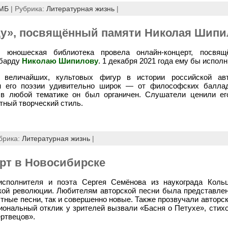
МБ
| Рубрика:
Литературная жизнь
|
ду», посвящённый памяти Николая Шипи
 юношеская библиотека провела онлайн-концерт, посвя
 барду
Николаю Шипилову
. 1 декабря 2021 года ему бы исполн
еличайших, культовых фигур в истории российской авт
он его поэзии удивительно широк — от философских балла
 в любой тематике он был органичен. Слушатели ценили ег
тный творческий стиль.
брика:
Литературная жизнь
|
ерт в Новосибирске
-исполнителя и поэта Сергея Семёнова из наукограда Кол
кой революции. Любителям авторской песни была представлен
тные песни, так и совершенно новые. Также прозвучали авторс
ональный отклик у зрителей вызвали «Басня о Петухе», стих
ертвецов».