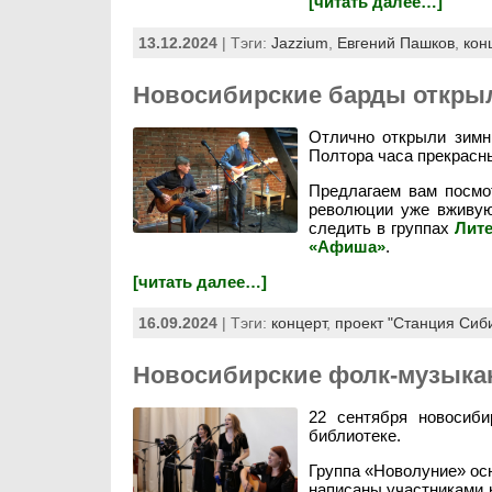
[читать далее…]
13.12.2024
| Тэги:
Jazzium
,
Евгений Пашков
,
кон
Новосибирские барды открыл
Отлично открыли зимн
Полтора часа прекрасн
Предлагаем вам посмо
революции уже вживую
следить в группах
Лит
«Афиша»
.
[читать далее…]
16.09.2024
| Тэги:
концерт
,
проект "Станция Сиб
Новосибирские фолк-музыка
22 сентября новосиб
библиотеке.
Группа «Новолуние» осн
написаны участниками к