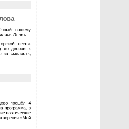
лова
щённый нашему
илось 75 лет.
орской песни.
д до дворовых
о за смелость,
ьцово прошёл 4
а программа, в
кие поэтические
отворения «Мой