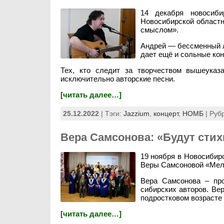
14 декабря новосиб
Новосибирской областн
смыслом».
Андрей — бессменный л
дает ещё и сольные ко
Тех, кто следит за творчеством вышеуказ
исключительно авторские песни.
[читать далее…]
25.12.2022
| Тэги:
Jazzium
,
концерт
,
НОМБ
| Руб
Вера Самсонова: «Будут стихи
19 ноября в Новосибир
Веры Самсоновой «Мел
Вера Самсонова – про
сибирских авторов. Вер
подростковом возрасте 
[читать далее…]