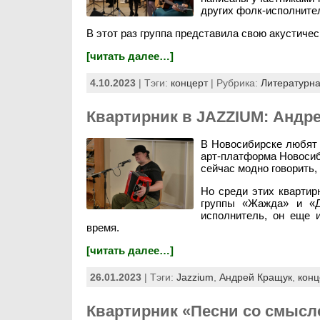
других фолк-исполните
В этот раз группа представила свою акустиче
[читать далее…]
4.10.2023
| Тэги:
концерт
| Рубрика:
Литературна
Квартирник в JAZZIUM: Андр
В Новосибирске любят р
арт-платформа Новосиби
сейчас модно говорить,
Но среди этих квартир
группы «Жажда» и «Д
исполнитель, он еще 
время.
[читать далее…]
26.01.2023
| Тэги:
Jazzium
,
Андрей Кращук
,
конц
Квартирник «Песни со смысл