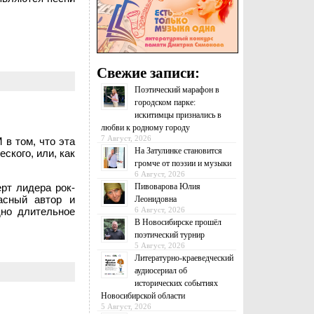
Свежие записи:
Поэтический марафон в
городском парке:
искитимцы признались в
любви к родному городу
7 Август, 2026
 в том, что эта
На Затулинке становится
ского, или, как
громче от поэзии и музыки
6 Август, 2026
Пивоварова Юлия
рт лидера рок-
асный автор и
Леонидовна
6 Август, 2026
дно длительное
В Новосибирске прошёл
поэтический турнир
5 Август, 2026
Литературно-краеведческий
аудиосериал об
исторических событиях
Новосибирской области
5 Август, 2026