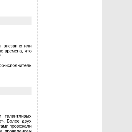
н внезапно или
е времена, что
?
ор-исполнитель
и талантливых
о». Более двух
нтами провожали
им проявлением