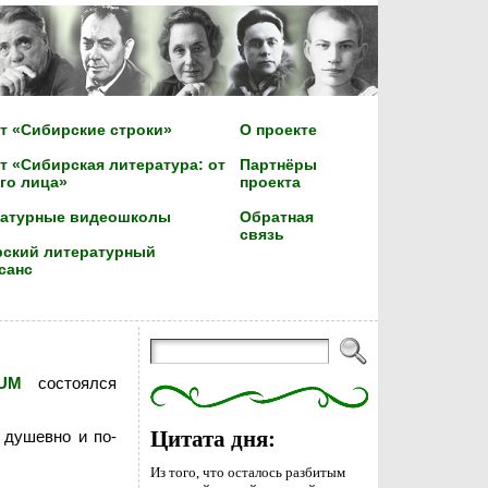
т «Сибирские строки»
О проекте
т «Сибирская литература: от
Партнёры
го лица»
проекта
ратурные видеошколы
Обратная
связь
ский литературный
санс
IUM
состоялся
 душевно и по-
Цитата дня:
Из того, что осталось разбитым