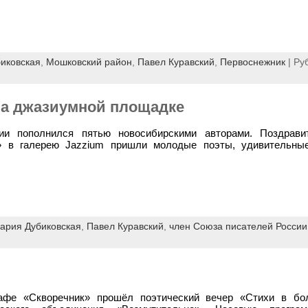
иковская
,
Мошковский район
,
Павел Куравский
,
Первоснежник
| Ру
а джазиумной площадке
ии пополнился пятью новосибирскими авторами. Поздрави
к» в галерею Jazzium пришли молодые поэты, удивительны
ария Дубиковская
,
Павел Куравский
,
член Союза писателей России
афе «Скворечник» прошёл поэтический вечер «Стихи в бо