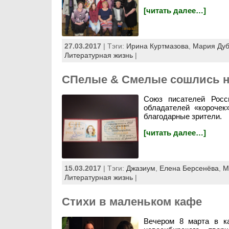
[читать далее…]
27.03.2017
| Тэги:
Ирина Куртмазова
,
Мария Дуб
Литературная жизнь
|
СПелые & Смелые сошлись н
Союз писателей Росс
обладателей «короче
благодарные зрители.
[читать далее…]
15.03.2017
| Тэги:
Джазиум
,
Елена Берсенёва
,
М
Литературная жизнь
|
Стихи в маленьком кафе
Вечером 8 марта в к