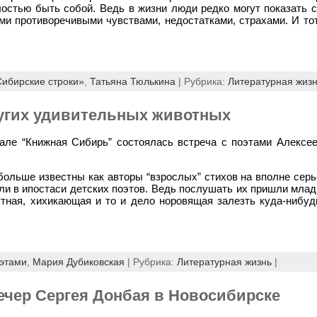
остью быть собой. Ведь в жизни люди редко могут показать с
ми противоречивыми чувствами, недостатками, страхами. И тот
Сибирские строки»
,
Татьяна Тюлькина
| Рубрика:
Литературная жиз
ругих удивительных животных
вале “Книжная Сибирь” состоялась встреча с поэтами Алекс
больше известны как авторы “взрослых” стихов на вполне серь
ли в ипостаси детских поэтов. Ведь послушать их пришли мла
ная, хихикающая и то и дело норовящая залезть куда-нибуд
оэтами
,
Мария Дубиковская
| Рубрика:
Литературная жизнь
|
ечер Сергея Донбая в Новосибирске