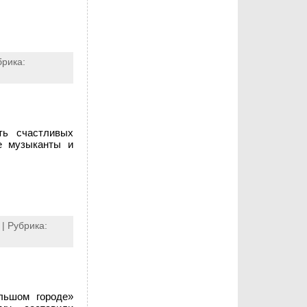
брика:
ть счастливых
е музыканты и
| Рубрика:
льшом городе»