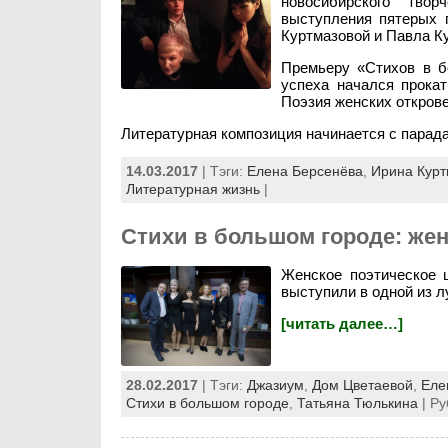
новосибирского твор
выступления пятерых 
Куртмазовой и Павла Ку
Премьеру «Стихов в б
успеха начался прокат
Поэзия женских откров
Литературная композиция начинается с парад
14.03.2017
| Тэги:
Елена Берсенёва
,
Ирина Курт
Литературная жизнь
|
Стихи в большом городе: же
Женское поэтическое 
выступили в одной из л
[читать далее…]
28.02.2017
| Тэги:
Джазиум
,
Дом Цветаевой
,
Еле
Стихи в большом городе
,
Татьяна Тюлькина
| Ру