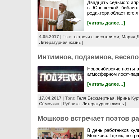
Двадцать седьмого апр
в Юношеской библиоте
редактора областного л
[читать далее…]
4.05.2017
| Тэги:
встречи с писателями
,
Мария Д
Литературная жизнь
|
Интимное, подземное, весёлое
Новосибирские поэты в
атмосферном лофт-пар
[читать далее…]
17.04.2017
| Тэги:
Геля Бессмертная
,
Ирина Кур
Сёмочкин
| Рубрика:
Литературная жизнь
|
Мошково встречает поэтов р
В день работников ку
Мошково. Где их, по тр