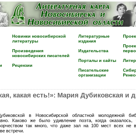
Новинки новосибирской
Литературные
Проек
литературы
издания
Проек
Произведения
Издательства
перво
новосибирских писателей
Порталы и сайты
Лите
и
Рецензии
Писательские
Сибир
организации
Ренес
кая, какая есть!»: Мария Дубиковская и 
убиковской в Новосибирской областной молодежной биб
авно. Каково же было удивление поэта, когда оказалось,
ворчеством так много, что даже зал на 100 мест всех не 
ве встречи.