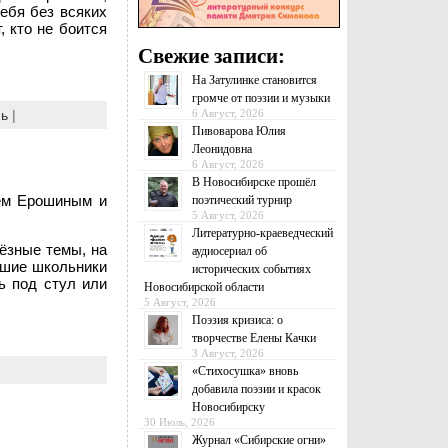
ебя без всяких
, кто не боится
Свежие записи:
На Затулинке становится
громче от поэзии и музыки
6 Август, 2026
нь
|
Пивоварова Юлия
Леонидовна
6 Август, 2026
В Новосибирске прошёл
еем Ерошиным и
поэтический турнир
5 Август, 2026
Литературно-краеведческий
ёзные темы, на
аудиосериал об
дшие школьники
исторических событиях
ь под стул или
Новосибирской области
5 Август, 2026
Поэзия кризиса: о
творчестве Елены Качки
3 Август, 2026
«Стихосушка» вновь
добавила поэзии и красок
Новосибирску
30 Июль, 2026
Журнал «Сибирские огни»