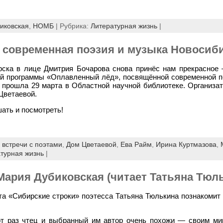
иковская
,
НОМБ
| Рубрика:
Литературная жизнь
|
 современная поэзия и музыка Новосиб
рска в лице Дмитрия Бочарова снова принёс нам прекрасное
й программы «Оплавленный лёд», посвящённой современной п
 прошла 29 марта в Областной научной библиотеке. Организа
Цветаевой.
ать и посмотреть!
,
встречи с поэтами
,
Дом Цветаевой
,
Ева Райм
,
Ирина Куртмазова
,
турная жизнь
|
Мария Дубиковская (читает Татьяна Тюл
та «Сибирские строки» поэтесса Татьяна Тюлькина познакомит 
от раз чтец и выбранный им автор очень похожи — своим ми