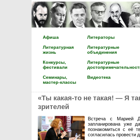
Афиша
Литераторы
Литературная
Литературные
жизнь
объединения
Конкурсы,
Литературные
фестивали
достопримечательност
Семинары,
Видеотека
мастер-классы
«Ты какая-то не такая! — Я та
зрителей
Встреча с Марией Д
запланирована уже д
познакомиться с её т
согласилась провести д