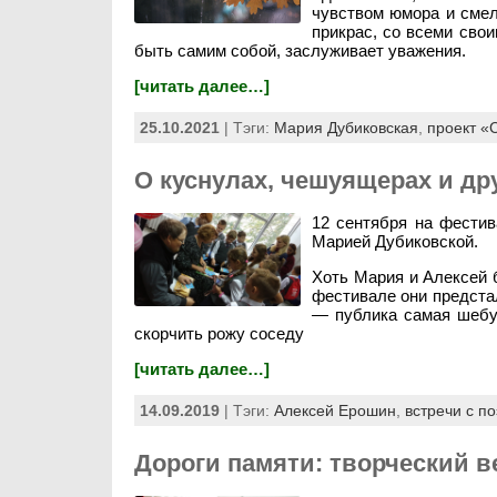
чувством юмора и смел
прикрас, со всеми свои
быть самим собой, заслуживает уважения.
[читать далее…]
25.10.2021
| Тэги:
Мария Дубиковская
,
проект «
О куснулах, чешуящерах и д
12 сентября на фести
Марией Дубиковской.
Хоть Мария и Алексей 
фестивале они предста
— публика самая шебут
скорчить рожу соседу
[читать далее…]
14.09.2019
| Тэги:
Алексей Ерошин
,
встречи с п
Дороги памяти: творческий в