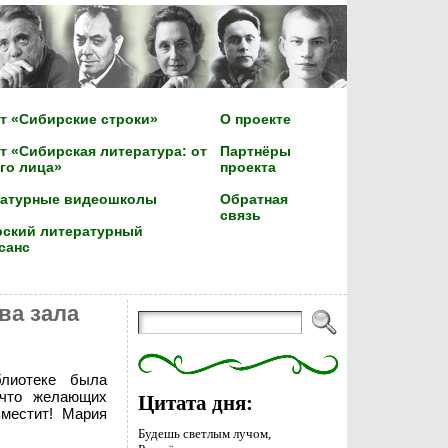
т «Сибирские строки»
О проекте
т «Сибирская литература: от
Партнёры
го лица»
проекта
ратурные видеошколы
Обратная
связь
ский литературный
санс
два зала
лиотеке была
 что желающих
Цитата дня:
вместит! Мария
Будешь светлым лучом,