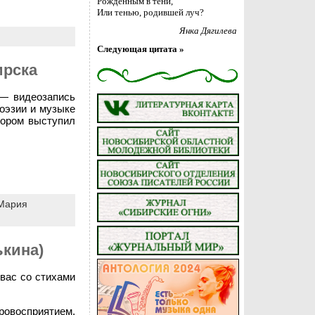
Рождённым в тени,
Или тенью, родившей луч?
Янка Дягилева
Следующая цитата »
ирска
 — видеозапись
оэзии и музыке
тором выступил
Мария
ькина)
вас со стихами
ровосприятием,