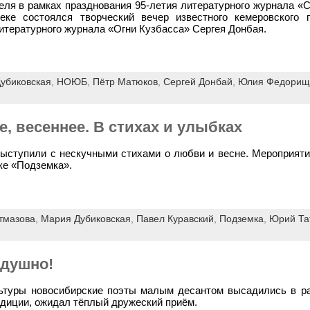
еля в рамках празднования 95-летия литературного журнала «С
ке состоялся творческий вечер известного кемеровского п
итературного журнала «Огни Кузбасса» Сергея Донбая.
убиковская
,
НОЮБ
,
Пётр Матюков
,
Сергей Донбай
,
Юлия Федорищ
, весеннее. В стихах и улыбках
ыступили с нескучными стихами о любви и весне. Мероприяти
ке «Подземка».
тмазова
,
Мария Дубиковская
,
Павел Куравский
,
Подземка
,
Юрий Та
адушно!
льтуры новосибирские поэты малым десантом высадились в р
адиции, ожидал тёплый дружеский приём.