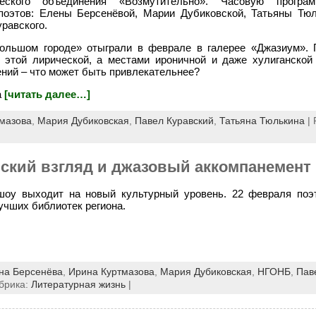
ческого объединения «Возмутительно». Часовую програ
поэтов: Елены Берсенёвой, Марии Дубиковской, Татьяны Тю
равского.
ольшом городе» отыграли в феврале в галерее «Джазиум». 
 этой лирической, а местами ироничной и даже хулиганской
ений – что может быть привлекательнее?
а
[читать далее…]
мазова
,
Мария Дубиковская
,
Павел Куравский
,
Татьяна Тюлькина
| 
нский взгляд и джазовый аккомпанемент
шоу выходит на новый культурный уровень. 22 февраля по
учших библиотек региона.
на Берсенёва
,
Ирина Куртмазова
,
Мария Дубиковская
,
НГОНБ
,
Пав
брика:
Литературная жизнь
|