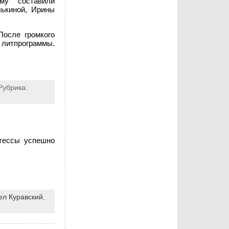
мму составили
лькиной, Ирины
После громкого
 литпрограммы.
Рубрика:
этессы успешно
ел Куравский
,