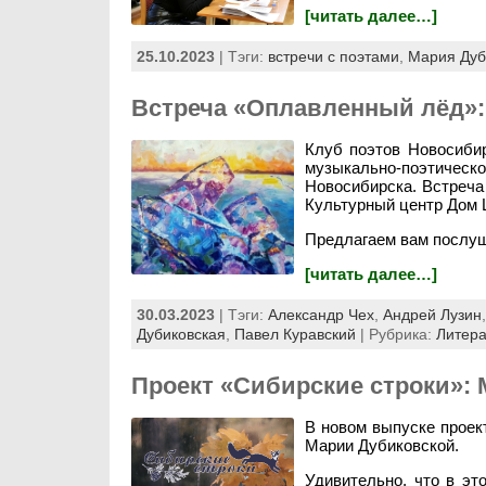
[читать далее…]
25.10.2023
| Тэги:
встречи с поэтами
,
Мария Дуб
Встреча «Оплавленный лёд»:
Клуб поэтов Новосиби
музыкально-поэтическо
Новосибирска. Встреча
Культурный центр Дом 
Предлагаем вам послуш
[читать далее…]
30.03.2023
| Тэги:
Александр Чех
,
Андрей Лузин
Дубиковская
,
Павел Куравский
| Рубрика:
Литера
Проект «Сибирские строки»: 
В новом выпуске проек
Марии Дубиковской.
Удивительно, что в эт