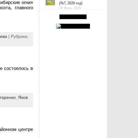
ибирские огни»
(№7, 2026 год)
оэта, главного
30 Июль, 2026
ева
| Рубрика:
е состоялось в
таренко
,
Яков
айонном центре