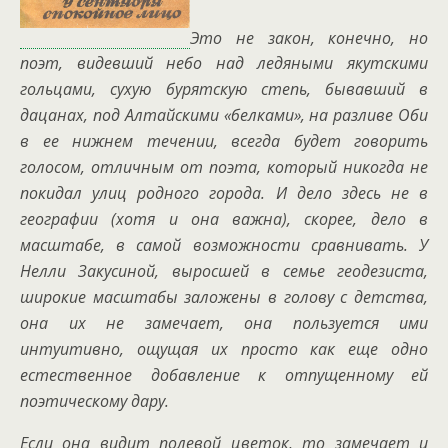
Это не закон, конечно, но
поэт, видевший небо над ледяными якутскими
гольцами, сухую бурятскую степь, бывавший в
дацанах, под Алтайскими «белками», на разливе Оби
в ее нижнем течении, всегда будет говорить
голосом, отличным от поэта, который никогда не
покидал улиц родного города. И дело здесь не в
географии (хотя и она важна), скорее, дело в
масштабе, в самой возможности сравнивать. У
Нелли Закусиной, выросшей в семье геодезиста,
широкие масштабы заложены в голову с детства,
она их не замечает, она пользуется ими
интуитивно, ощущая их просто как еще одно
естественное добавление к отпущенному ей
поэтическому дару.
Если она видит полевой цветок, то замечает и