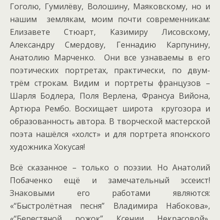
Гоголю, Гумилёву, Волошину, Маяковскому, но и
нашим землякам, моим почти современникам:
Елизавете Стюарт, Казимиру Лисовскому,
Александру Смердову, Геннадию Карпунину,
Анатолию Марченко. Они все узнаваемы в его
поэтических портретах, практически, по двум-
трём строкам. Видим и портреты французов –
Шарля Бодлера, Поля Верлена, Франсуа Вийона,
Артюра Рембо. Восхищает широта кругозора и
образованность автора. В творческой мастерской
поэта нашёлся «холст» и для портрета японского
художника Хокусая!
Всё сказанное – только о поэзии. Но Анатолий
Побаченко ещё и замечательный эссеист!
Знаковыми его работами являются:
«“Быстролётная песня” Владимира Набокова»,
«“Берестяной рожок” Ксении Некрасовой»,