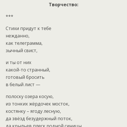
Творчество:
***
Стихи придут к тебе
нежданно,
как телеграмма,
зычный свист,
и ты от них
какой-то странный,
готовый бросить
в белый лист —
полоску озера косую,
из тонких жёрдочек мосток,
костянку – ягоду лесную,
да звёзд безудержный поток,
да крыльев плеск родной синицы,