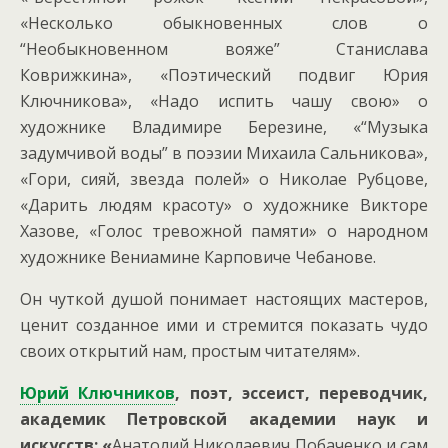
«Несколько обыкновенных слов о
“Необыкновенном вояже” Станислава
Коврижкина», «Поэтический подвиг Юрия
Ключникова», «Надо испить чашу свою» о
художнике Владимире Березине, «“Музыка
задумчивой воды” в поэзии Михаила Сальникова»,
«Гори, сияй, звезда полей» о Николае Рубцове,
«Дарить людям красоту» о художнике Викторе
Хазове, «Голос тревожной памяти» о народном
художнике Вениамине Карповиче Чебанове.
Он чуткой душой понимает настоящих мастеров,
ценит созданное ими и стремится показать чудо
своих открытий нам, простым читателям».
Юрий Ключников
, поэт, эссеист, переводчик,
академик Петровской академии наук и
искусств: «
Анатолий Николаевич Побаченко и сам