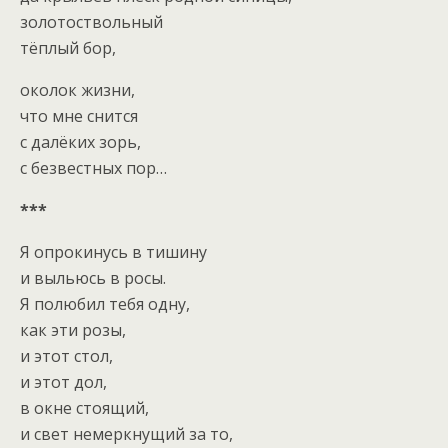
золотоствольный
тёплый бор,
околок жизни,
что мне снится
с далёких зорь,
с безвестных пор…
***
Я опрокинусь в тишину
и выльюсь в росы.
Я полюбил тебя одну,
как эти розы,
и этот стол,
и этот дол,
в окне стоящий,
и свет немеркнущий за то,