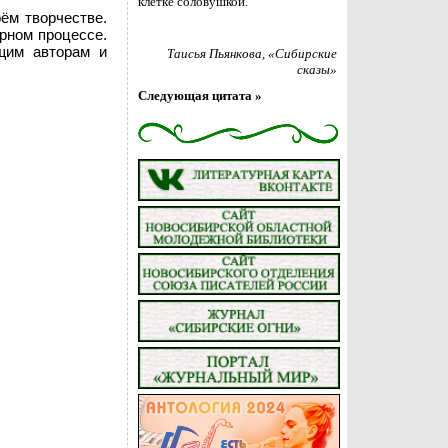
клетке соловушкой.
оём творчестве.
рном процессе.
щим авторам и
Таисья Пьянкова
, «Сибирские
сказы»
Следующая цитата »