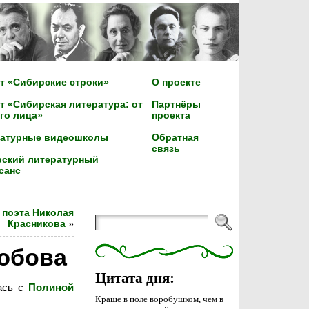
т «Сибирские строки»
О проекте
т «Сибирская литература: от
Партнёры
го лица»
проекта
ратурные видеошколы
Обратная
связь
ский литературный
санс
 поэта Николая
Красникова
»
юбова
Цитата дня:
лась с
Полиной
Краше в поле воробушком, чем в