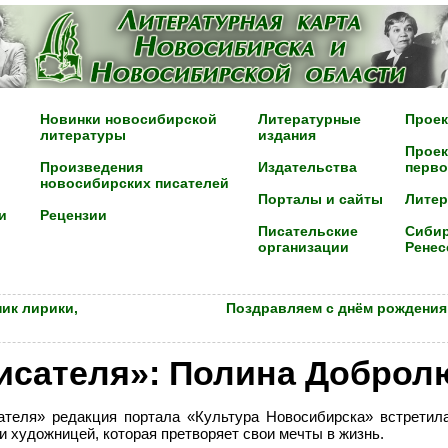
Новинки новосибирской
Литературные
Проек
литературы
издания
Проек
Произведения
Издательства
перво
новосибирских писателей
Порталы и сайты
Лите
и
Рецензии
Писательские
Сибир
организации
Ренес
ик лирики,
Поздравляем с днём рождения
писателя»: Полина Доброл
ателя» редакция портала «Культура Новосибирска» встрети
 художницей, которая претворяет свои мечты в жизнь.