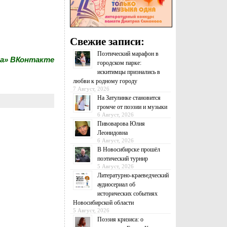
Свежие записи:
Поэтический марафон в
ка» ВКонтакте
городском парке:
искитимцы признались в
любви к родному городу
7 Август, 2026
На Затулинке становится
громче от поэзии и музыки
6 Август, 2026
Пивоварова Юлия
Леонидовна
6 Август, 2026
В Новосибирске прошёл
поэтический турнир
5 Август, 2026
Литературно-краеведческий
аудиосериал об
исторических событиях
Новосибирской области
5 Август, 2026
Поэзия кризиса: о