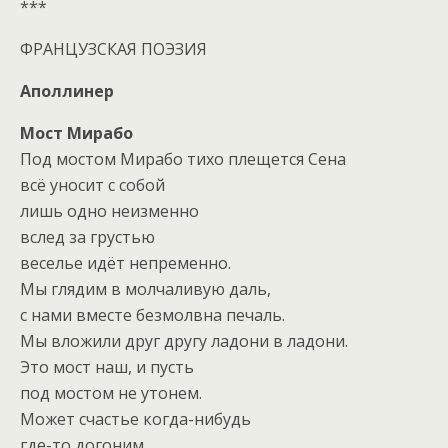
***
ФРАНЦУЗСКАЯ ПОЭЗИЯ
Аполлинер
Мост Мирабо
Под мостом Мирабо тихо плещется Сена
всё уносит с собой
лишь одно неизменно
вслед за грустью
веселье идёт непременно.
Мы глядим в молчаливую даль,
с нами вместе безмолвна печаль.
Мы вложили друг другу ладони в ладони.
Это мост наш, и пусть
под мостом не утонем.
Может счастье когда-нибудь
где-то догоним,