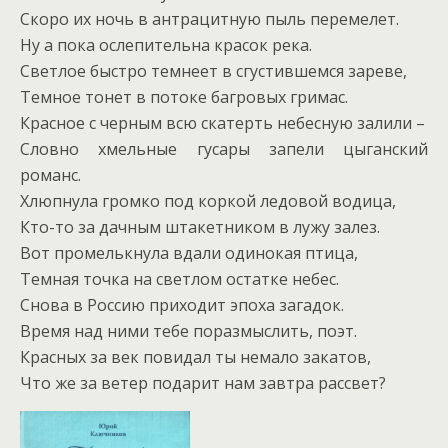
Скоро их ночь в антрацитную пыль перемелет.
Ну а пока ослепительна красок река.
Светлое быстро темнеет в сгустившемся зареве,
Темное тонет в потоке багровых гримас.
Красное с черным всю скатерть небесную залили –
Словно хмельные гусары запели цыганский
романс.
Хлюпнула громко под коркой ледовой водица,
Кто-то за дачным штакетником в лужу залез.
Вот промелькнула вдали одинокая птица,
Темная точка на светлом остатке небес.
Снова в Россию приходит эпоха загадок.
Время над ними тебе поразмыслить, поэт.
Красных за век повидал ты немало закатов,
Что же за ветер подарит нам завтра рассвет?