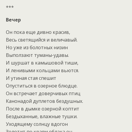
***
Вечер
Он пока еще дивно красив,
Весь светящийся и величавый.
Но уже из болотных низин
Выползают туманы-удавы.
И шуршат в камышовой тиши,
И ленивыми кольцами вьются.
И утиная стая спешит
Опуститься в озерное блюдце.
Он встречает доверчивых птиц
Канонадой дуплетов бездушных.
После в дымке озерной коптит
Бездыханные, влажные тушки.
Уходящему солнцу вдогон
Золотит по краям облака он,