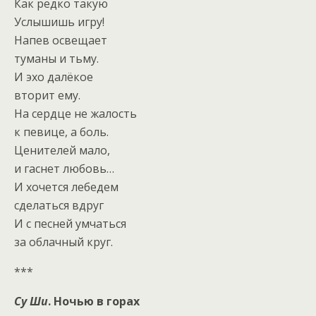
Как редко такую
Услышишь игру!
Напев освещает
туманы и тьму.
И эхо далёкое
вторит ему.
На сердце не жалость
к певице, а боль.
Ценителей мало,
и гаснет любовь…
И хочется лебедем
сделаться вдруг
И с песней умчаться
за облачный круг.
***
Су Ши
.
Ночью в горах