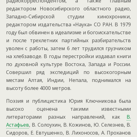
радиокорреспондентом, а также главным
редактором Новосибирского областного радио,
Западно-Сибирской студии кинохроники,
редактором издательства «Наука» СО РАН. В 1979
году был обвинен в идеализме и богоискательстве
и после трехлетних партийных разбирательств
уволен с работы, затем 6 лет трудился грузчиком
на хлебзаводе. В годы перестройки издавал книги
по духовной культуре Востока, Запада и России.
Совершил ряд экспедиций по высокогорным
местам Алтая, Индии, Непала, поднимался на
высоту более 4000 метров.
Поэзия и публицистика Юрия Ключникова была
высоко оценена такими известными
литераторами разных направлений, как
В.
Астафьев
, В. Солоухин, В. Кожинов, Ю. Селезнев, В.
Сидоров, Е. Евтушенко, В. Лихоносов, А. Проханов