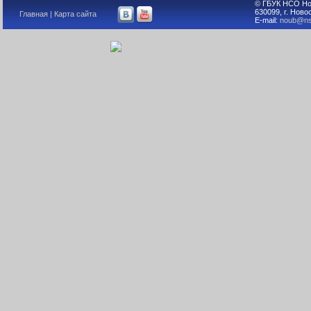
© ГБУК НСО Но
630099, г. Ново
Главная
|
Карта сайта
E-mail:
noub@ns