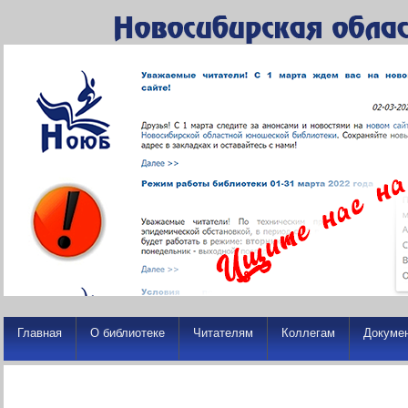
Главная
О библиотеке
Читателям
Коллегам
Докуме