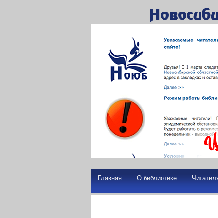
Главная
О библиотеке
Читател