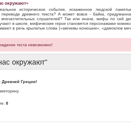
ас окружают»
альное историческое событие, искаженное людской память
переводе древнего текста? А может вовсе - байка, придуманна
ь впечатлительных слушателей? Так или иначе, мифы по сей де
зучают в школе, мифические герои становятся персонажами комикс
чивают в речь крылатые слова («авгиевы конюшни», «дамоклов меч