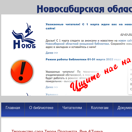
Главная
О библиотеке
Читателям
Коллегам
Докуме
Творчество сэра Терри Пратчетта. Вне А’Туина