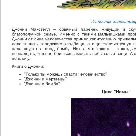
Источник иллюстра
Джонни Максвелл – обычный паренёк, живущий в ску
благополучной семье. Именно с такими мальчишками про
Джонни от лица человечества принял капитуляцию пришельц
деле защиты городского кладбища, а еще сгоряча ухнул 
падающую на город бомбу. Нет, а что такого – с кажды
двенадцать, и ты не боишься замечать небывалые вещи. А ес
по плечу.
Книги о Джонни:
"Только ты можешь спасти человечество"
"Джонни и мертвецы"
"Джонни и бомба"
Цикл "Номы"