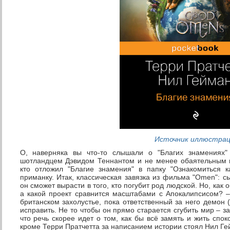
Источник иллюстра
О, наверняка вы что-то слышали о "Благих знамениях
шотландцем Дэвидом Теннантом и не менее обаятельным 
кто отложил "Благие знамения" в папку "Ознакомиться 
приманку. Итак, классическая завязка из фильма "Omen": с
он сможет вырасти в того, кто погубит род людской. Но, как
а какой проект сравнится масштабами с Апокалипсисом? –
британском захолустье, пока ответственный за него демон (
исправить. Не то чтобы он прямо старается сгубить мир – з
что речь скорее идет о том, как бы всё замять и жить спок
кроме Терри Пратчетта за написанием истории стоял Нил Ге