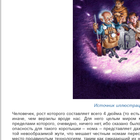
Источник иллюстра
Человечек, рост которого составляет всего 4 дюйма (то ест
иначе, чем верзилы вроде нас. Для него целым миром м
пределами которого, очевидно, ничего нет, ибо сказано бы
опасность для такого коротышки – нома – представляет да
той невообразимой жути, что мешает честным номам пересе
место продвинутым технологиям, таким как ожидающий их н