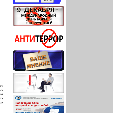
ах
ых
ие
ть
ря