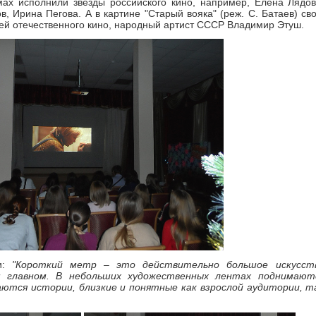
ах исполнили звезды российского кино, например, Елена Лядов
, Ирина Пегова. А в картине "Старый вояка" (реж. С. Батаев) св
й отечественного кино, народный артист СССР Владимир Этуш.
ии:
"Короткий метр – это действительно большое искусст
м главном. В небольших художественных лентах поднимают
аются истории, близкие и понятные как взрослой аудитории, т