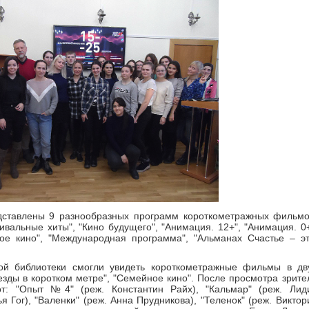
дставлены 9 разнообразных программ короткометражных фильмо
ивальные хиты", "Кино будущего", "Анимация. 12+", "Анимация. 0+
ое кино", "Международная программа", "Альманах Счастье – эт
ой библиотеки смогли увидеть короткометражные фильмы в дв
зды в коротком метре", "Семейное кино". После просмотра зрите
от: "Опыт №4" (реж. Константин Райх), "Кальмар" (реж. Лид
я Гог), "Валенки" (реж. Анна Прудникова), "Теленок" (реж. Виктор