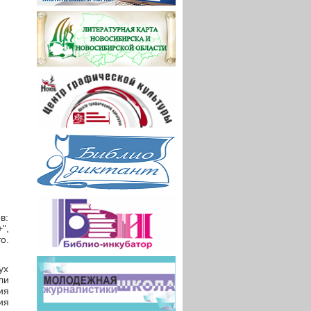
в:
",
о.
ух
ли
ия
ия