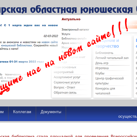
ям
Коллегам
Документы
осуществ
ская библиотека стала площадкой для проведения Всероссийск