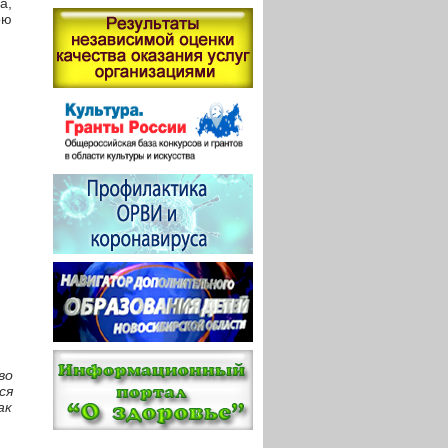
а,
ою
во
ся
ак