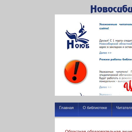
Главная
О библиотеке
Читател
Областная образовательная акци