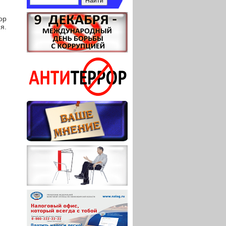
ор
я.