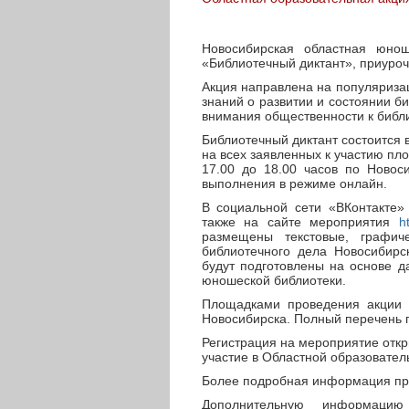
Новосибирская областная юнош
«Библиотечный диктант», приуро
Акция направлена на популяриза
знаний о развитии и состоянии б
внимания общественности к библ
Библиотечный диктант состоится в
на всех заявленных к участию пл
17.00 до 18.00 часов по Новос
выполнения в режиме онлайн.
В социальной сети «ВКонтакте»
также на сайте мероприятия
h
размещены текстовые, графич
библиотечного дела Новосибирс
будут подготовлены на основе 
юношеской библиотеки.
Площадками проведения акции я
Новосибирска. Полный перечень 
Регистрация на мероприятие отк
участие в Областной образовател
Более подробная информация пр
Дополнительную информаци