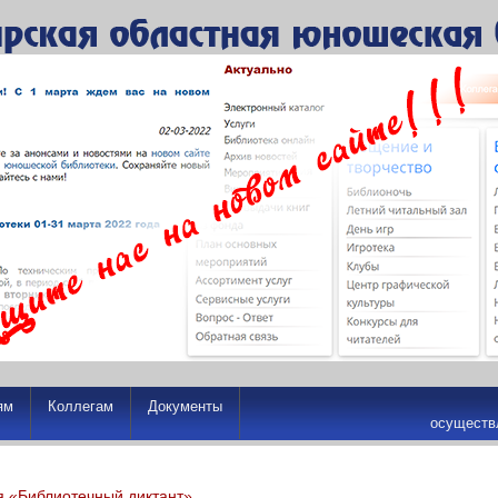
ям
Коллегам
Документы
осуществ
я «Библиотечный диктант»