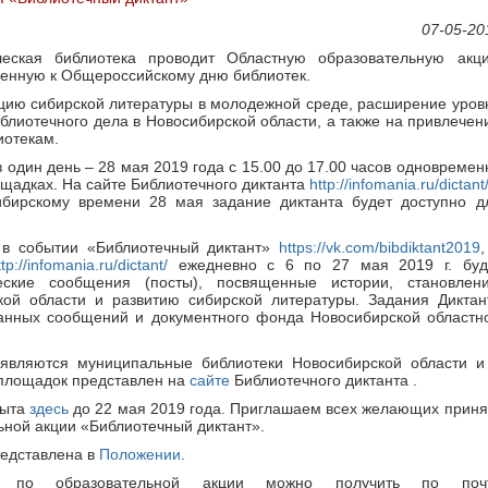
07-05-20
еская библиотека проводит Областную образовательную акц
ченную к Общероссийскому дню библиотек.
цию сибирской литературы в молодежной среде, расширение уров
иблиотечного дела в Новосибирской области, а также на привлечен
иотекам.
 один день – 28 мая 2019 года с 15.00 до 17.00 часов одновремен
ощадках. На сайте Библиотечного диктанта
http://infomania.ru/dictant
ибирскому времени 28 мая задание диктанта будет доступно д
 в событии «Библиотечный диктант»
https://vk.com/bibdiktant2019
,
ttp://infomania.ru/dictant/
ежедневно с 6 по 27 мая 2019 г. буд
еские сообщения (посты), посвященные истории, становлен
кой области и развитию сибирской литературы. Задания Диктан
данных сообщений и документного фонда Новосибирской областн
вляются муниципальные библиотеки Новосибирской области и 
площадок представлен на
сайте
Библиотечного диктанта .
рыта
здесь
до 22 мая 2019 года. Приглашаем всех желающих приня
ьной акции «Библиотечный диктант».
едставлена в
Положении
.
ю по образовательной акции можно получить по поч