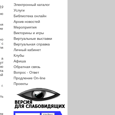
Электронный каталог
19
Услуги
ию
Библиотека онлайн
Архив новостей
ня
Мероприятия
ие
Викторины и игры
Виртуальные выставки
но
/
с
Виртуальная справка
ля
Личный кабинет
Клубы
 а
Афиша
ут
ию
Обратная связь
та
Вопрос - Ответ
ой
Продление On-line
Проекты
г.
ть
те