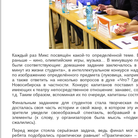
Каждый раз Микс посвящён какой-то определённой теме. 
раньше – кино, олимпийские игры, музыка… В минувшую пят
были соответствующие: домашнее задание заключалось в
минут из жизни студента», в интеллектуальном конкурсе на
по изображению определённого предмета (луковица, наприм
а также ответить на несколько вопросов в духе «Что? Гд
Новосибирска в частности. Конкурс капитанов поставил 
имеющих к театру непосредственное отношение: занавес, со
т.д. Таким образом, вспоминая их по очереди, капитаны сост
Финальным заданием для студентов стала творческая п
досталась своя часть истории и свой жанр, в котором эту и
зрители увидели своеобразный спектакль, вобравший в
элементы (к слову, у организаторов была мысль «подк
сжалились).
Перед жюри стояла серьёзная задача, ведь финал мог к
ребята подобрались практически равные! «Практически» –