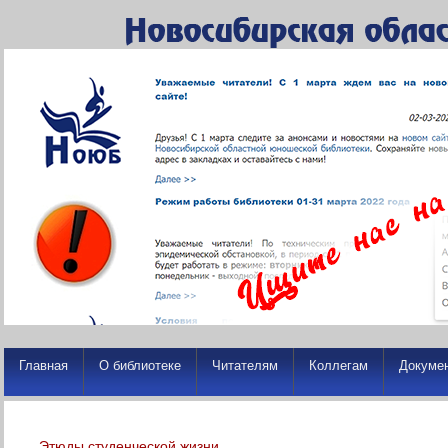
Главная
О библиотеке
Читателям
Коллегам
Докуме
Этюды студенческой жизни