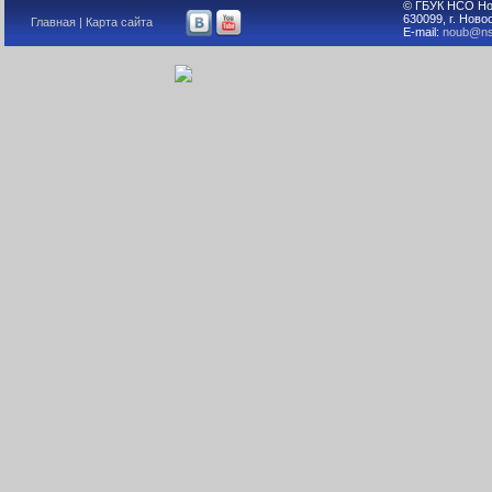
© ГБУК НСО Но
630099, г. Ново
Главная
|
Карта сайта
E-mail:
noub@ns