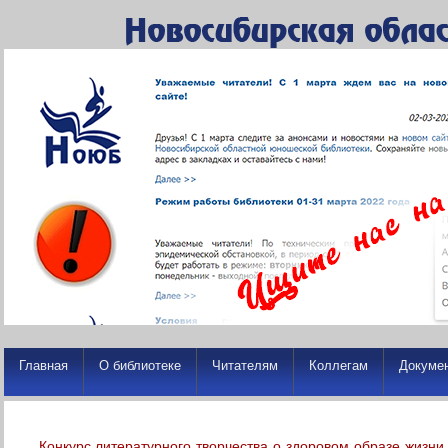
Главная
О библиотеке
Читателям
Коллегам
Докуме
Конкурс литературного творчества о здоровом образе жизн