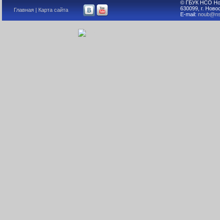
© ГБУК НСО Но
630099, г. Ново
Главная
|
Карта сайта
E-mail:
noub@ns