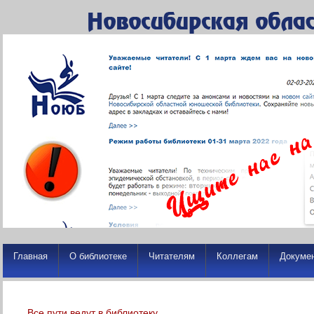
Главная
О библиотеке
Читателям
Коллегам
Докуме
Все пути ведут в библиотеку…