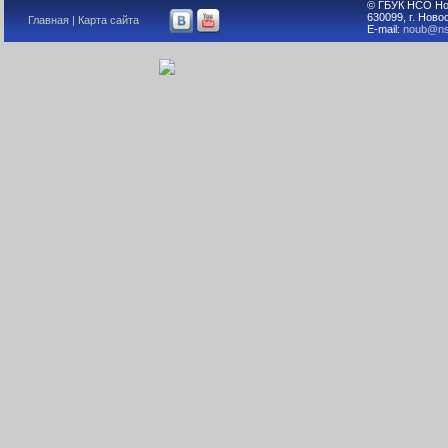
© ГБУК НСО Но
630099, г. Ново
Главная
|
Карта сайта
E-mail:
noub@ns