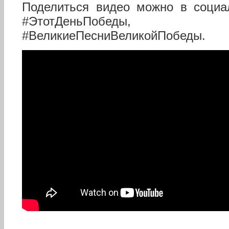
Поделиться видео можно в социа
#ЭтотДеньПобеды,
#ВеликиеПесниВеликойПобеды.