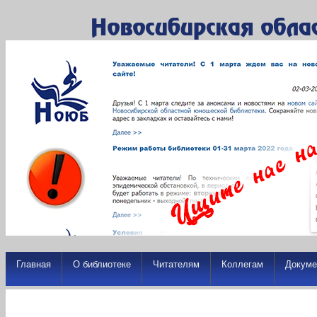
Главная
О библиотеке
Читателям
Коллегам
Докуме