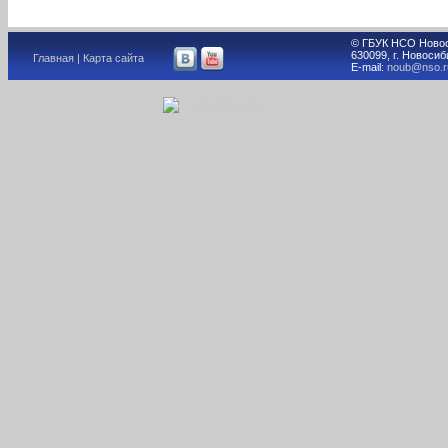
© ГБУК НСО Новос
630099, г. Новосиб
Главная
|
Карта сайта
E-mail:
noub@nso.r