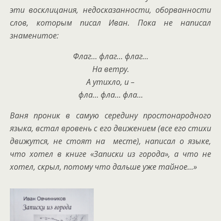
эти восклицания, недосказанности, оборванности
слов, которым писал Иван. Пока не написал
знаменитое:
Флаг… флаг… флаг…
На ветру.
А утихло, и –
фла… фла… фла…
Ваня проник в самую середину простонародного
языка, встал вровень с его движением (все его стихи
движутся, не стоят на месте), написал о языке,
что хотел в книге «Записки из города», а что не
хотел, скрыл, потому что дальш
е
уже тайное…»