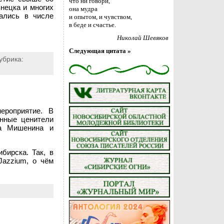
что ни говори,
нецка и многих
она мудра
зались в числе
и опытом, и чувством,
в беде и счастье.
Николай Шевяков
Следующая цитата »
убрика:
ероприятие. В
инные ценители
на Мишенина и
бирска. Так, в
Jazzium, о чём