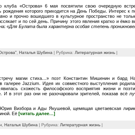
го клуба «Острова» 6 мая посвятили свою очередную встр
 рождения которого приходится на День Победы. Интерес к п
авно и прочно вошедшего в культурное пространство не тольк
иссякает и по сей день. Причину этого явления кратко и ёмко 
на:
«Для Булата была
характерна особая степень проникновен
Острова"
,
Наталья Шубина
| Рубрика:
Литературная жизнь
|
стречу магии стиха…» поэт Константин Мишенин и бард Н
в галерее Jazzium. Идея их совместного выступления родила
вилась схожесть философского восприятия жизни и поэтич
. И в этот раз они не разочаровали зрителей, показав всё лу
 Юрия Визбора и Ады Якушевой, щемящая цветаевская лирик
иной. Её
[читать далее…]
н
,
Наталья Шубина
| Рубрика:
Литературная жизнь
|