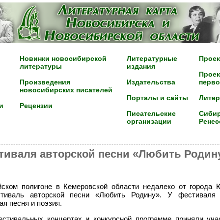
Новинки новосибирской
Литературные
Проек
литературы
издания
Проек
Произведения
Издательства
перво
новосибирских писателей
Порталы и сайты
Лите
и
Рецензии
Писательские
Сибир
организации
Ренес
тиваля авторской песни «Любить Родин
ейском полигоне в Кемеровской области недалеко от города
тиваль авторской песни «Любить Родину». У фестиваля
я песня и поэзия.
стивальных концертах и конкурсной программе приняли уч