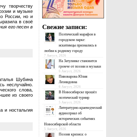
ечу творчеству
оэзии и музыке
о России, но и
выразила в своё
Свежие записи:
ия его песен в
Поэтический марафон в
городском парке:
искитимцы признались в
любви к родному городу
7 Август, 2026
На Затулинке становится
громче от поэзии и музыки
6 Август, 2026
Пивоварова Юлия
аталья Шубина
Леонидовна
сь неслучайно.
6 Август, 2026
еского слова,
В Новосибирске прошёл
чшее из своего
поэтический турнир
5 Август, 2026
Литературно-краеведческий
а и ностальгия
аудиосериал об
исторических событиях
Новосибирской области
5 Август, 2026
Поэзия кризиса: о