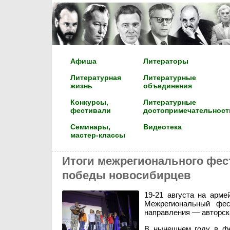
Афиша
Литераторы
Литературная
Литературные
жизнь
объединения
Конкурсы,
Литературные
фестивали
достопримечательност
Семинары,
Видеотека
мастер-классы
Итоги межрегионального фес
победы новосибирцев
19-21 августа на арм
Межрегиональный фес
направления — авторска
В нынешнем году в фе