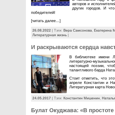
авторов и исполнителе
других городов. И чт
победителей!
[читать далее…]
26.08.2022
| Тэги:
Вера Самсонова
,
Екатерина 
Литературная жизнь
|
И раскрываются сердца навс
В библиотеке имени Л
литературно-музыкально
настоящей поэзии, что
талантливого барда Нат
Стоит отметить, что эт
апреле Константин и На
Литературная карта Нов
24.05.2017
| Тэги:
Константин Мишенин
,
Наталь
Булат Окуджава: «В простот