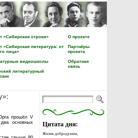
т «Сибирские строки»
О проекте
т «Сибирская литература: от
Партнёры
го лица»
проекта
ратурные видеошколы
Обратная
связь
ский литературный
санс
у»:
 Юрга прошёл V
 два основных
Цитата дня:
Жизнь добродушна,
астие свыше 80