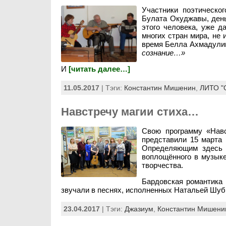
Участники поэтическо
Булата Окуджавы, день
этого человека, уже д
многих стран мира, не 
время Белла Ахмадули
сознание…»
И
[читать далее…]
11.05.2017
| Тэги:
Константин Мишенин
,
ЛИТО "
Навстречу магии стиха…
Свою программу «Нав
представили 15 марта 
Определяющим здесь я
воплощённого в музыке
творчества.
Бардовская романтика
звучали в песнях, исполненных Натальей Шуб
23.04.2017
| Тэги:
Джазиум
,
Константин Мишени