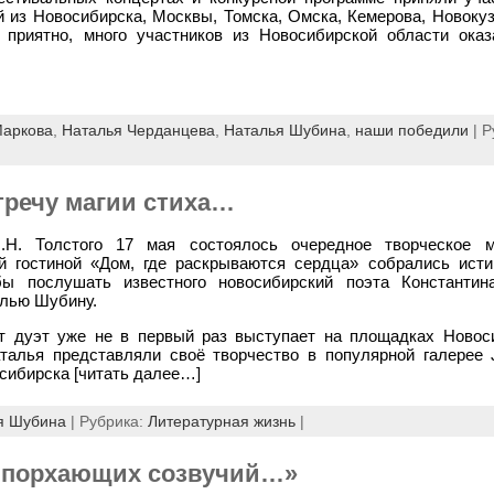
й из Новосибирска, Москвы, Томска, Омска, Кемерова, Новокуз
о приятно, много участников из Новосибирской области ока
Маркова
,
Наталья Черданцева
,
Наталья Шубина
,
наши победили
| Р
тречу магии стиха…
.Н. Толстого 17 мая состоялось очередное творческое м
й гостиной «Дом, где раскрываются сердца» собрались ист
бы послушать известного новосибирский поэта Константи
алью Шубину.
от дуэт уже не в первый раз выступает на площадках Новоси
талья представляли своё творчество в популярной галерее 
осибирска
[читать далее…]
я Шубина
| Рубрика:
Литературная жизнь
|
е порхающих созвучий…»