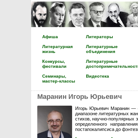
Афиша
Литераторы
Литературная
Литературные
жизнь
объединения
Конкурсы,
Литературные
фестивали
достопримечательност
Семинары,
Видеотека
мастер-классы
Маранин Игорь Юрьевич
Игорь Юрьевич Маранин — с
диапазоне литературных жанр
стихов, научно-популярных 
определенного направлени
постапокалипсиса до фэнтези