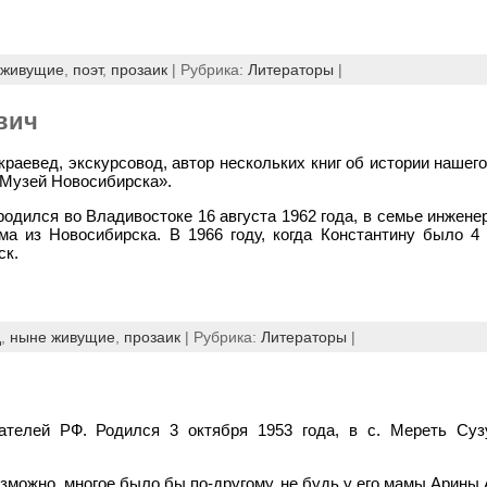
 живущие
,
поэт
,
прозаик
| Рубрика:
Литераторы
|
вич
краевед, экскурсовод, автор нескольких книг об истории нашего
«Музей Новосибирска».
одился во Владивостоке 16 августа 1962 года, в семье инжен
ма из Новосибирска. В 1966 году, когда Константину было 4 
ск.
д
,
ныне живущие
,
прозаик
| Рубрика:
Литераторы
|
ателей РФ. Родился 3 октября 1953 года, в с. Мереть Суз
зможно, многое было бы по-другому, не будь у его мамы Арины