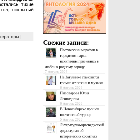
остались тихие
тол, покрытый
тераторы
|
Свежие записи:
Поэтический марафон в
городском парке:
искитимцы признались в
любви к родному городу
7 Август, 2026
На Затулинке становится
громче от поэзии и музыки
6 Август, 2026
Пивоварова Юлия
Леонидовна
6 Август, 2026
В Новосибирске прошёл
поэтический турнир
5 Август, 2026
Литературно-краеведческий
аудиосериал об
исторических событиях