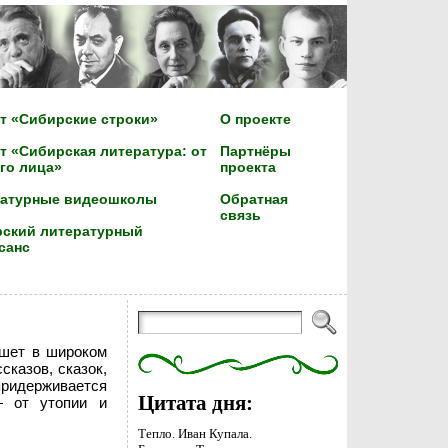
т «Сибирские строки»
О проекте
т «Сибирская литература: от
Партнёры
го лица»
проекта
ратурные видеошколы
Обратная
связь
ский литературный
санс
ишет в широком
сказов, сказок,
 придерживается
Цитата дня:
— от утопии и
Тепло. Иван Купала.