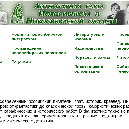
Новинки новосибирской
Литературные
Проек
литературы
издания
Проек
Произведения
Издательства
перво
новосибирских писателей
Порталы и сайты
Лите
и
Рецензии
Писательские
Сибир
организации
Ренес
овременный российский писатель, поэт, историк, краевед. П
ов: от фантастики до классической прозы, юмористических рас
этнографических и исторических работ. В фантастике также не
я, предпочитая экспериментировать в разных поджанрах 
 и мистического детектива.