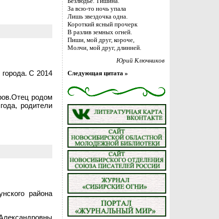
Безлюдье. Тишина.
За всю-то ночь упала
Лишь звездочка одна.
Короткий ясный прочерк
В разлив земных огней.
Пиши, мой друг, короче,
Молчи, мой друг, длинней.
Юрий Ключников
 города. С 2014
Следующая цитата »
еров.Отец родом
года, родители
унского района
 Александровны