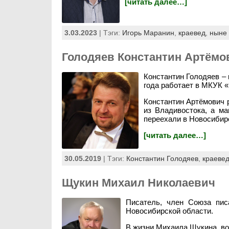
[читать далее…]
3.03.2023
| Тэги:
Игорь Маранин
,
краевед
,
ныне
Голодяев Константин Артёмо
Константин Голодяев – 
года работает в МКУК 
Константин Артёмович р
из Владивостока, а ма
переехали в Новосибир
[читать далее…]
30.05.2019
| Тэги:
Константин Голодяев
,
краеве
Щукин Михаил Николаевич
Писатель, член Союза пис
Новосибирской области.
В жизни Михаила Щукина, во