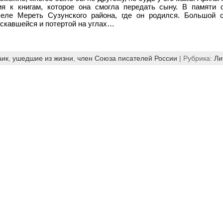
ия к книгам, которое она смогла передать сыну. В памяти 
еле Мереть Сузунского района, где он родился. Большой с
ескавшейся и потертой на углах…
аик
,
ушедшие из жизни
,
член Союза писателей России
| Рубрика:
Ли