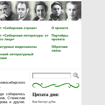
т «Сибирские строки»
О проекте
т «Сибирская литература: от
Партнёры
го лица»
проекта
ратурные видеошколы
Обратная
связь
ский литературный
санс
новосибирского
.
где собирались
Цитата дня:
нов, Станислав
рова и другие.
Как быстро дубы