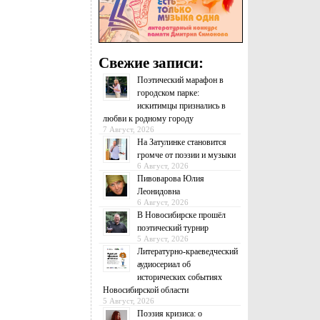
Свежие записи:
Поэтический марафон в
городском парке:
искитимцы признались в
любви к родному городу
7 Август, 2026
На Затулинке становится
громче от поэзии и музыки
6 Август, 2026
Пивоварова Юлия
Леонидовна
6 Август, 2026
В Новосибирске прошёл
поэтический турнир
5 Август, 2026
Литературно-краеведческий
аудиосериал об
исторических событиях
Новосибирской области
5 Август, 2026
Поэзия кризиса: о