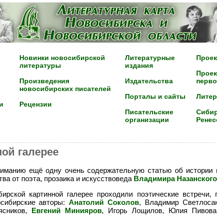
Новинки новосибирской
Литературные
Проек
литературы
издания
Проек
Произведения
Издательства
перво
новосибирских писателей
Порталы и сайты
Лите
и
Рецензии
Писательские
Сибир
организации
Ренес
ой галерее
иманию ещё одну очень содержательную статью об истории 
ва от поэта, прозаика и искусствоведа
Владимира Назанского
ирской картинной галерее проходили поэтические встречи, 
осибирские авторы:
Анатолий Соколов
, Владимир Светлоса
ясников,
Евгений Минияров
, Игорь Лощилов, Юлия Пивова