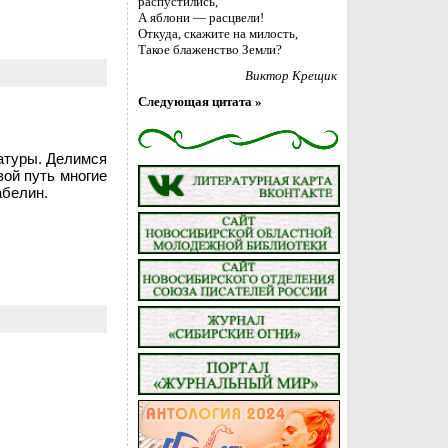
распустились,
А яблони — расцвели!
Откуда, скажите на милость,
Такое блаженство Земли?
Виктор Крещик
Следующая цитата »
атуры. Делимся
вой путь многие
абелин.