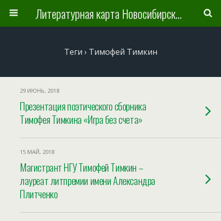
Литературная карта Новосибирска и Новосибирской области
Теги › Тимофей Тимкин
29 ИЮНЬ, 2018
Презентация поэтического сборника
Тимофея Тимкина «Игра без счета»
15 МАЙ, 2018
Магистрант НГУ Тимофей Тимкин –
лауреат литпремии имени Александра
Плитченко