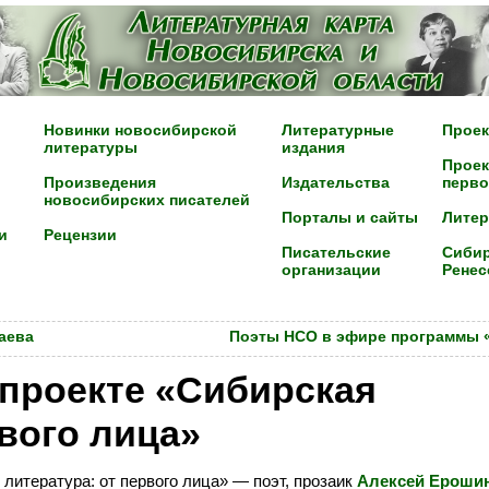
Новинки новосибирской
Литературные
Проек
литературы
издания
Проек
Произведения
Издательства
перво
новосибирских писателей
Порталы и сайты
Лите
и
Рецензии
Писательские
Сибир
организации
Ренес
аева
Поэты НСО в эфире программы «
проекте «Сибирская
рвого лица»
литература: от первого лица» — поэт, прозаик
Алексей Ероши