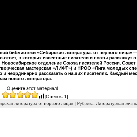
ой библиотеки «Сибирская литература: от первого лица» —
твет, в которых известные писатели и поэты расскажут о 
т Новосибирское отделение Союза писателей России, Сове
(творческая мастерская «ЛИФТ») и НРОО «Лига молодых сп
о и неординарно рассказать о наших писателях. Каждый ме
вам нового литератора.
Оцените этот материал!
[Оценок: 1]
ирская литература от первого лица»
| Рубрика:
Литературная жизнь