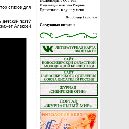
Полноводные Обь, Иня.
И щемящее чувство Родины
втор стихов для
Приютилось в душе у меня.
Владимир Романов
ь детский поэт?
Следующая цитата »
сскажет Алексей