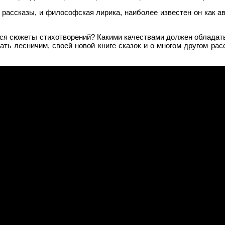
 рассказы, и философская лирика, наиболее известен он как а
тся сюжеты стихотворений? Какими качествами должен обладат
ать лесничим, своей новой книге сказок и о многом другом ра