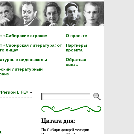
т «Сибирские строки»
О проекте
т «Сибирская литература: от
Партнёры
го лица»
проекта
ратурные видеошколы
Обратная
связь
ский литературный
санс
Регион LIFE»
»
Цитата дня:
По Сибири дождей мелодии.
н
.