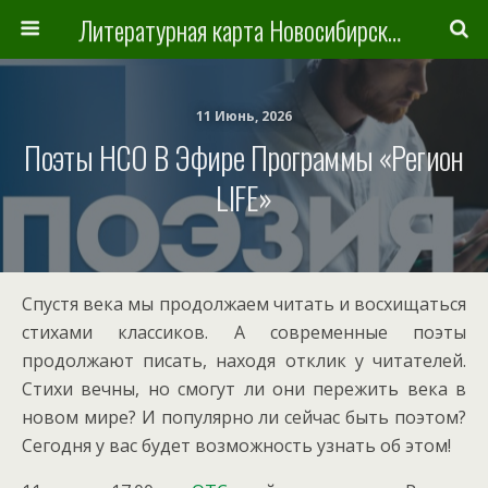
Литературная карта Новосибирска и Новосибирской области
11 Июнь, 2026
Поэты НСО В Эфире Программы «Регион
LIFE»
Спустя века мы продолжаем читать и восхищаться
стихами классиков. А современные поэты
продолжают писать, находя отклик у читателей.
Стихи вечны, но смогут ли они пережить века в
новом мире? И популярно ли сейчас быть поэтом?
Сегодня у вас будет возможность узнать об этом!