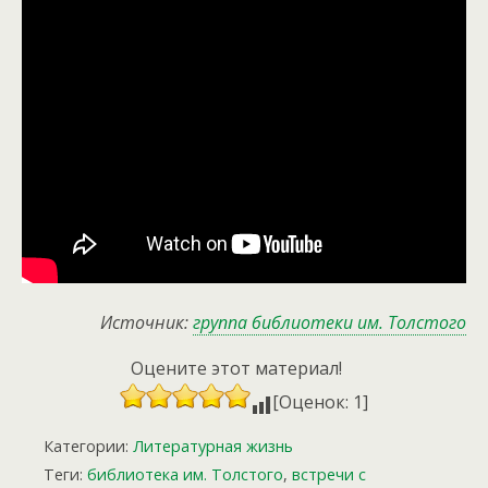
Источник:
группа библиотеки им. Толстого
Оцените этот материал!
[Оценок: 1]
Категории:
Литературная жизнь
Теги:
библиотека им. Толстого
,
встречи с