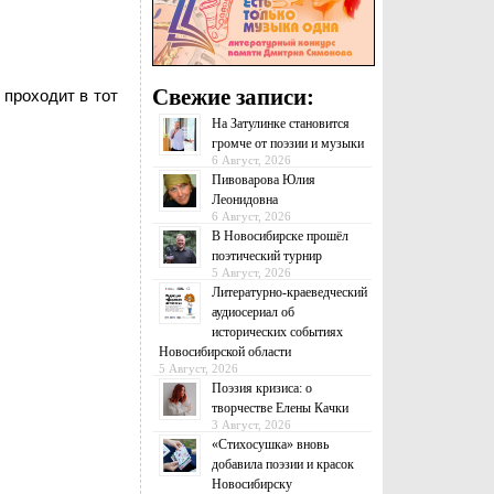
Свежие записи:
проходит в тот
На Затулинке становится
громче от поэзии и музыки
6 Август, 2026
Пивоварова Юлия
Леонидовна
6 Август, 2026
В Новосибирске прошёл
поэтический турнир
5 Август, 2026
Литературно-краеведческий
аудиосериал об
исторических событиях
Новосибирской области
5 Август, 2026
Поэзия кризиса: о
творчестве Елены Качки
3 Август, 2026
«Стихосушка» вновь
добавила поэзии и красок
Новосибирску