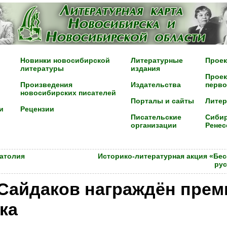
Новинки новосибирской
Литературные
Проек
литературы
издания
Проек
Произведения
Издательства
перво
новосибирских писателей
Порталы и сайты
Лите
и
Рецензии
Писательские
Сибир
организации
Ренес
натолия
Историко-литературная акция «Бе
рус
Сайдаков награждён прем
ка