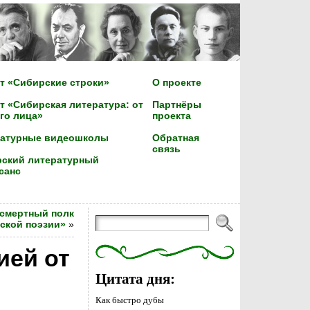
т «Сибирские строки»
О проекте
т «Сибирская литература: от
Партнёры
го лица»
проекта
ратурные видеошколы
Обратная
связь
ский литературный
санс
ссмертный полк
ской поэзии»
»
ией от
Цитата дня:
Как быстро дубы