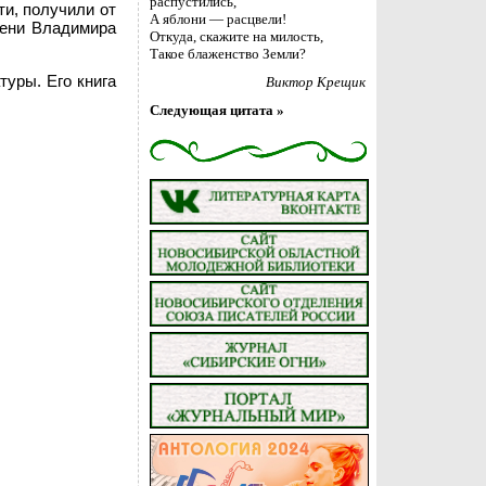
распустились,
ти, получили от
А яблони — расцвели!
мени Владимира
Откуда, скажите на милость,
Такое блаженство Земли?
уры. Его книга
Виктор Крещик
Следующая цитата »