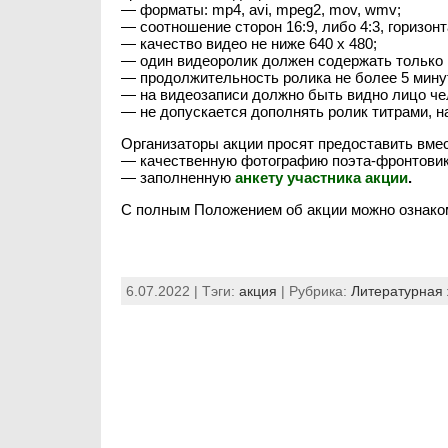
— форматы: mp4, avi, mpeg2, mov, wmv;
— соотношение сторон 16:9, либо 4:3, горизон
— качество видео не ниже 640 x 480;
— один видеоролик должен содержать только 
— продолжительность ролика не более 5 мину
— на видеозаписи должно быть видно лицо че
— не допускается дополнять ролик титрами, н
Организаторы акции просят предоставить вмес
— качественную фотографию поэта-фронтовик
— заполненную
анкету участника акции
.
С полным Положением об акции можно ознаком
6.07.2022 | Тэги:
акция
| Рубрика:
Литературная 