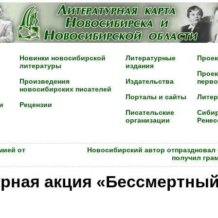
Новинки новосибирской
Литературные
Проек
литературы
издания
Проек
Произведения
Издательства
перво
новосибирских писателей
Порталы и сайты
Лите
и
Рецензии
Писательские
Сибир
организации
Ренес
мией от
Новосибирский автор отпраздновал
получил грам
урная акция «Бессмертный