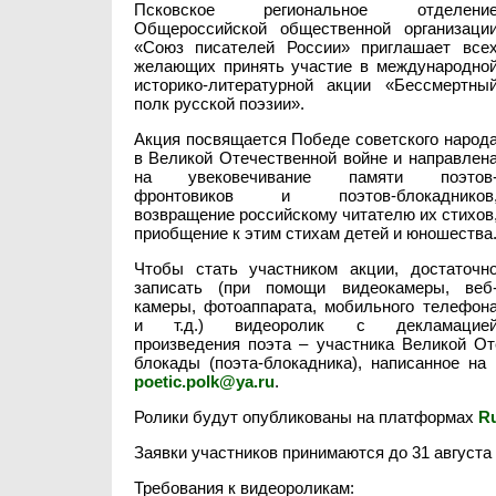
Псковское региональное отделени
Общероссийской общественной организаци
«Союз писателей России» приглашает все
желающих принять участие в международно
историко-литературной акции «Бессмертны
полк русской поэзии».
Акция посвящается Победе советского народ
в Великой Отечественной войне и направлен
на увековечивание памяти поэтов
фронтовиков и поэтов-блокадников
возвращение российскому читателю их стихов
приобщение к этим стихам детей и юношества
Чтобы стать участником акции, достаточн
записать (при помощи видеокамеры, веб
камеры, фотоаппарата, мобильного телефон
и т.д.) видеоролик с декламацие
произведения поэта – участника Великой От
блокады (поэта-блокадника), написанное на
poetic.polk@ya.ru
.
Ролики будут опубликованы на платформах
R
Заявки участников принимаются до 31 августа
Требования к видеороликам: