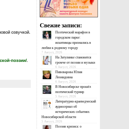
Свежие записи:
овой озвучкой.
Поэтический марафон в
городском парке:
искитимцы признались в
любви к родному городу
7 Август, 2026
На Затулинке становится
сской-поэзии/
.
громче от поэзии и музыки
6 Август, 2026
Пивоварова Юлия
Леонидовна
6 Август, 2026
В Новосибирске прошёл
поэтический турнир
5 Август, 2026
Литературно-краеведческий
аудиосериал об
исторических событиях
Новосибирской области
5 Август, 2026
Поэзия кризиса: о