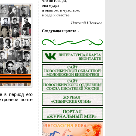
что ни говори,
она мудра
и опытом, и чувством,
в беде и счастье.
Николай Шевяков
Следующая цитата »
е в период его
ктронной почте