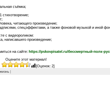
тальная съёмка;
1 стихотворение;
т;
ловека, читающего произведение;
адписями, спецэффектами, а также фоновой музыкой и иной фон
те с видеороликом:
а, написавшего произведение;
иться на сайте:
https://pskovpisatel.ru/бессмертный-полк-ру
Оцените этот материал!
[Оценок: 2]
жизнь
|