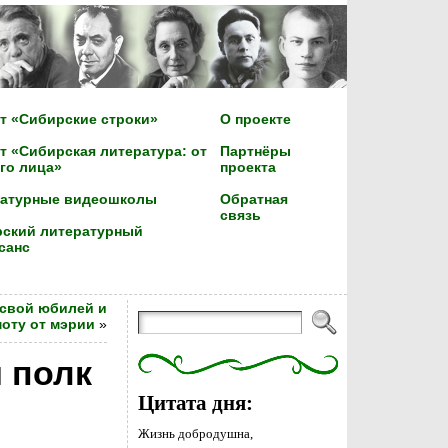
т «Сибирские строки»
О проекте
т «Сибирская литература: от
Партнёры
го лица»
проекта
ратурные видеошколы
Обратная
связь
ский литературный
санс
 свой юбилей и
оту от мэрии
»
 полк
Цитата дня:
Жизнь добродушна,