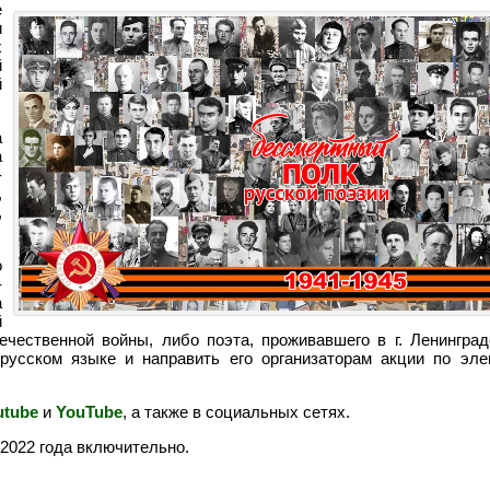
е
и
х
й
й
а
а
-
,
,
.
о
-
а
й
ечественной войны, либо поэта, проживавшего в г. Ленинград
 русском языке и направить его организаторам акции по эле
utube
и
YouTube
, а также в социальных сетях.
 2022 года включительно.