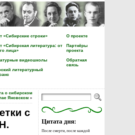
т «Сибирские строки»
О проекте
т «Сибирская литература: от
Партнёры
го лица»
проекта
ратурные видеошколы
Обратная
связь
ский литературный
санс
га о сибирском
лае Яновском
»
етки с
Цитата дня:
Н.
После смерти, после каждой