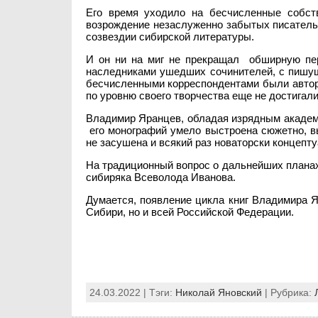
Его время уходило на бесчисленные собств
возрождение незаслуженно забытых писатель
созвездии сибирской литературы.
И он ни на миг не прекращал обширную пе
наследниками ушедших сочинителей, с пишущ
бесчисленными корреспондентами были авторы
по уровню своего творчества еще не достигал
Владимир Яранцев, обладая изрядным академи
его монографий умело выстроена сюжетно, вы
не засушена и всякий раз новаторски концепт
На традиционный вопрос о дальнейших планах
сибиряка Всеволода Иванова.
Думается, появление цикла книг Владимира 
Сибири, но и всей Российской Федерации.
24.03.2022 | Тэги:
Николай Яновский
| Рубрика: