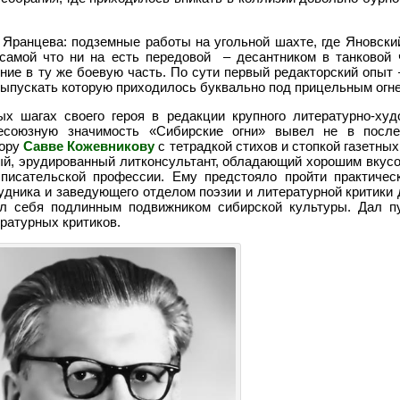
 Яранцева: подземные работы на угольной шахте, где Яновск
а самой что ни на есть передовой – десантником в танковой 
ние в ту же боевую часть. По сути первый редакторский опыт
выпускать которую приходилось буквально под прицельным огне
х шагах своего героя в редакции крупного литературно-худ
всесоюзную значимость «Сибирские огни» вывел не в посл
тору
Савве Кожевникову
с тетрадкой стихов и стопкой газетных
ый, эрудированный литконсультант, обладающий хорошим вкус
писательской профессии. Ему предстояло пройти практичес
удника и заведующего отделом поэзии и литературной критики
зал себя подлинным подвижником сибирской культуры. Дал п
ратурных критиков.