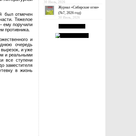
30 Июль, 2026
Журнал «Сибирские огни»
(№7, 2026 год)
ий был отмечен
30 Июль, 2026
части. Тяжелое
 – ему поручили
м противника.
ожественного и
еднюю очередь
 вырезок, и уже
ом и реальными
ки все ступени
 до заместителя
утевку в жизнь