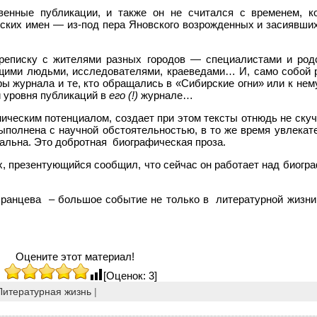
енные публикации, и также он не считался с временем, к
ских имен — из-под пера Яновского возрожденных и засиявших
реписку с жителями разных городов — специалистами и род
ими людьми, исследователями, краеведами… И, само собой р
 журнала и те, кто обращались в «Сибирские огни» или к нему
и уровня публикаций в
его (!)
журнале…
ческим потенциалом, создает при этом тексты отнюдь не скуч
полнена с научной обстоятельностью, в то же время увлекате
уальна. Это добротная биографическая проза.
, презентующийся сообщил, что сейчас он работает над биогра
Яранцева – большое событие не только в литературной жизни
Оцените этот материал!
[Оценок: 3]
Литературная жизнь
|