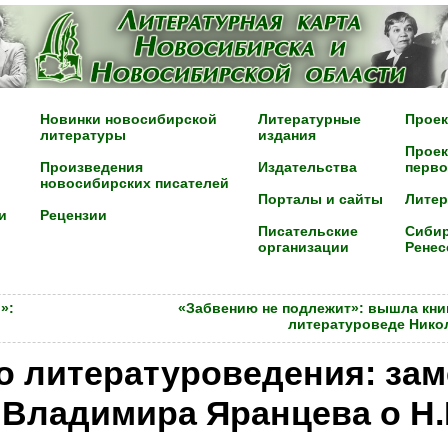
Новинки новосибирской
Литературные
Проек
литературы
издания
Проек
Произведения
Издательства
перво
новосибирских писателей
Порталы и сайты
Лите
и
Рецензии
Писательские
Сибир
организации
Ренес
»:
«Забвению не подлежит»: вышла кни
литературоведе Нико
о литературоведения: зам
 Владимира Яранцева о Н.