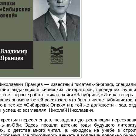
Николаевич Яранцев — известный писатель-биограф, специал
саний выдающихся сибирских литераторов, проведших лучши
свет первые работы цикла, книги «Зазубрин», «Итин», теперь 
аших знаменитостей рассказал, что был в числе публицистов,
го в тех же «Сибирских Огнях» и в той же должности – зав. от
 и успешно возглавлял Николай Николаевич.
крестьян-переселенцев, незадолго до революции переехав
нь-на-Оби. Здесь прошли детские годы будущего литерат
ах, с детства много читал, а, находясь на учебе в строи
собрания, где приходилось вникать в коллизии довольно бурно