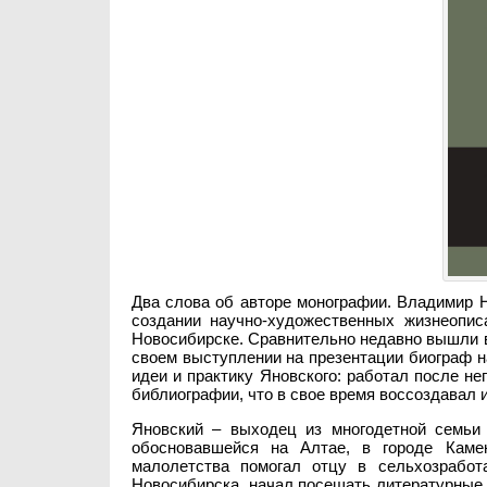
Два слова об авторе монографии. Владимир 
создании научно-художественных жизнеопи
Новосибирске. Сравнительно недавно вышли в 
своем выступлении на презентации биограф н
идеи и практику Яновского: работал после не
библиографии, что в свое время воссоздавал
Яновский – выходец из многодетной семьи 
обосновавшейся на Алтае, в городе Каме
малолетства помогал отцу в сельхозработ
Новосибирска, начал посещать литературные 