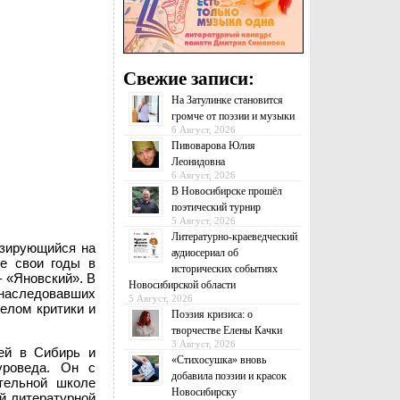
Свежие записи:
На Затулинке становится
громче от поэзии и музыки
6 Август, 2026
Пивоварова Юлия
Леонидовна
6 Август, 2026
В Новосибирске прошёл
поэтический турнир
5 Август, 2026
Литературно-краеведческий
изирующийся на
аудиосериал об
е свои годы в
исторических событиях
– «Яновский». В
Новосибирской области
 наследовавших
5 Август, 2026
делом критики и
Поэзия кризиса: о
творчестве Елены Качки
3 Август, 2026
шей в Сибирь и
«Стихосушка» вновь
уроведа. Он с
добавила поэзии и красок
тельной школе
Новосибирску
й литературной