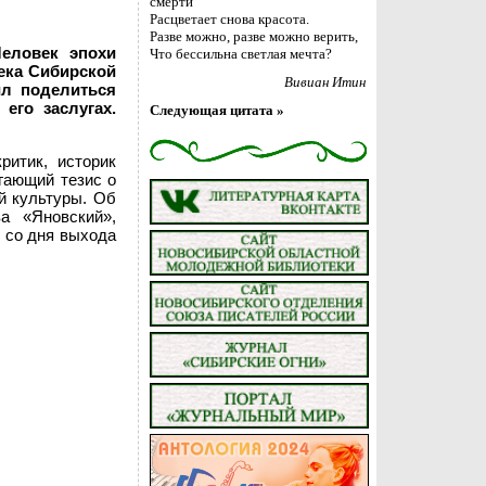
смерти
Расцветает снова красота.
Разве можно, разве можно верить,
Человек эпохи
Что бессильна светлая мечта?
ека Сибирской
Вивиан Итин
л поделиться
его заслугах.
Следующая цитата »
ритик, историк
гающий тезис о
й культуры. Об
а «Яновский»,
я со дня выхода