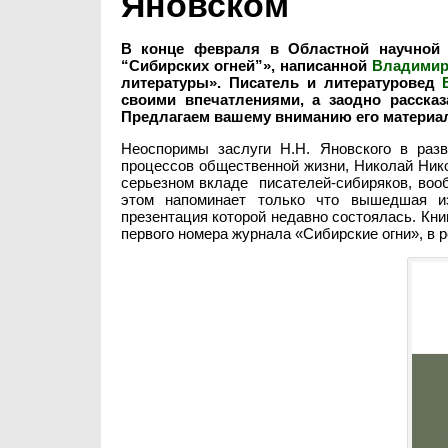
Яновском
В конце февраля в Областной научной б
“Сибирских огней”», написанной
Владимир
литературы». Писатель и литературовед
своими впечатлениями, а заодно расска
Предлагаем вашему вниманию его материа
Неоспоримы заслуги Н.Н. Яновского в разв
процессов общественной жизни, Николай Нико
серьезном вкладе писателей-сибиряков, воо
этом напоминает только что вышедшая из
презентация которой недавно состоялась. Кни
первого номера журнала «Сибирские огни», в 