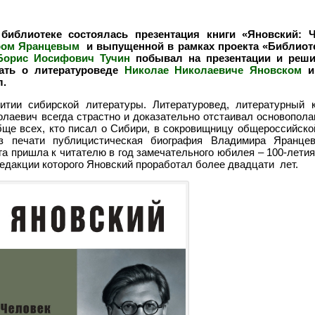
иблиотеке состоялась презентация книги «Яновский: 
ом Яранцевым
и выпущенной в рамках проекта «Библиот
Борис Иосифович Тучин
побывал на презентации и реши
зать о литературоведе
Николае Николаевиче Яновском
и 
л.
итии сибирской литературы. Литературовед, литературный к
лаевич всегда страстно и доказательно отстаивал основопола
бще всех, кто писал о Сибири, в сокровищницу общероссийско
 печати публицистическая биография Владимира Яранцев
га пришла к читателю в год замечательного юбилея – 100-лети
редакции которого Яновский проработал более двадцати лет.