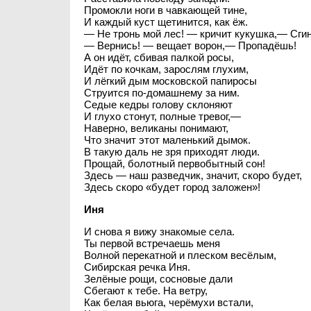
Промокли ноги в чавкающей тине,
И каждый куст щетинится, как ёж.
— Не тронь мой лес! — кричит кукушка,— Сги
— Вернись! — вещает ворон,— Пропадёшь!
А он идёт, сбивая палкой росы,
Идёт по кочкам, зарослям глухим,
И лёгкий дым московской папиросы
Струится по-домашнему за ним.
Седые кедры голову склоняют
И глухо стонут, полные тревог,—
Наверно, великаны понимают,
Что значит этот маленький дымок.
В такую даль не зря приходят люди.
Прощай, болотный первобытный сон!
Здесь — наш разведчик, значит, скоро будет,
Здесь скоро «будет город заложен»!
Иня
И снова я вижу знакомые села.
Ты первой встречаешь меня
Волной перекатной и плеском весёлым,
Сибирская речка Иня.
Зелёные рощи, сосновые дали
Сбегают к тебе. На ветру,
Как белая вьюга, черёмухи встали,