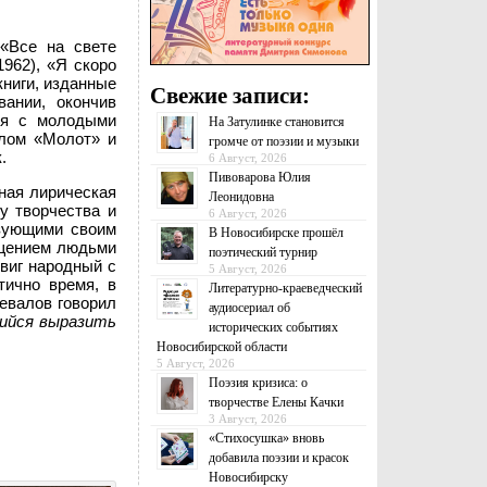
«Все на свете
1962), «Я скоро
книги, изданные
Свежие записи:
ании, окончив
лся с молодыми
На Затулинке становится
алом «Молот» и
громче от поэзии и музыки
.
6 Август, 2026
Пивоварова Юлия
ная лирическая
Леонидовна
у творчества и
6 Август, 2026
азующими своим
В Новосибирске прошёл
ищением людьми
поэтический турнир
виг народный с
5 Август, 2026
тично время, в
Литературно-краеведческий
ревалов говорил
аудиосериал об
ийся выразить
исторических событиях
Новосибирской области
5 Август, 2026
Поэзия кризиса: о
творчестве Елены Качки
3 Август, 2026
«Стихосушка» вновь
добавила поэзии и красок
Новосибирску