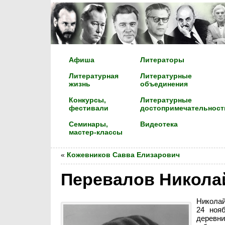
Афиша
Литераторы
Литературная
Литературные
жизнь
объединения
Конкурсы,
Литературные
фестивали
достопримечательност
Семинары,
Видеотека
мастер-классы
«
Кожевников Савва Елизарович
Перевалов Никола
Николай
24 ноя
деревн