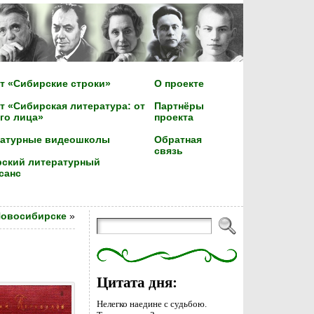
т «Сибирские строки»
О проекте
т «Сибирская литература: от
Партнёры
го лица»
проекта
ратурные видеошколы
Обратная
связь
ский литературный
санс
Новосибирске
»
Цитата дня:
Нелегко наедине с судьбою.