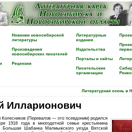
Новинки новосибирской
Литературные
Проек
литературы
издания
Проек
Произведения
Издательства
перво
новосибирских писателей
Порталы и сайты
Лите
и
Рецензии
Писательские
Сибир
организации
Ренес
Литературная осень в 
й Илларионович
 Колесников (Перевалов — это псевдоним) родился
бря 1918 года в многодетной семье крестьянина
и Большая Шабанка Малмыжского уезда Вятской