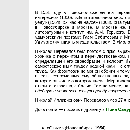
В 1951 году в Новосибирске вышла перва
интересно» (1956), «За пятитысячной верстой
уеду» (1964), «У нас на Чаусе» (1968), «На ту
в Новосибирске и Москве. В Москве же, 
литературный институт им. А.М. Горького.
удмуртскими поэтами: Гаем Сабитовым и Ми
Удмуртским книжным издательством. В «Молот
Николай Перевалов был поэтом с ярко выраж
хроника о пережитом и перечувствованном. 
определявшей его своеобразие и колорит, 
самоотверженным трудом родной край. Не сл
труда. Как фронтовик не мог он обойти и те
высоты современных ему общественных зада
котором он жил и о котором писал. Мир видел
открыто, страстно, с болью. Тем не менее, на
идейную и психологическую правду современ
Николай Илларионович Перевалов умер 27 янва
Дочь поэта — прозаик и драматург
Нина Саду
«Стихи» (Новосибирск, 1954)