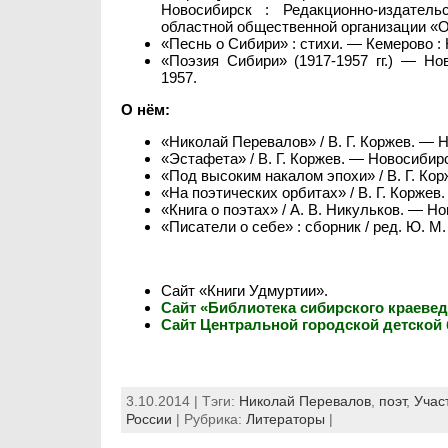
Новосибирск : Редакционно-издател
областной общественной организации «О
«Песнь о Сибири» : стихи. — Кемерово :
«Поэзия Сибири» (1917-1957 гг.) — Но
1957.
О нём:
«Николай Перевалов» / В. Г. Коржев. — 
«Эстафета» / В. Г. Коржев. — Новосибир
«Под высоким накалом эпохи» / В. Г. Ко
«На поэтических орбитах» / В. Г. Коржев
«Книга о поэтах» / А. В. Никульков. — Н
«Писатели о себе» : сборник / ред. Ю. 
Сайт «Книги Удмуртии».
Сайт «Библиотека сибирского краеве
Сайт Центральной городской детской
3.10.2014 | Тэги:
Николай Перевалов
,
поэт
,
Учас
России
| Рубрика:
Литераторы
|