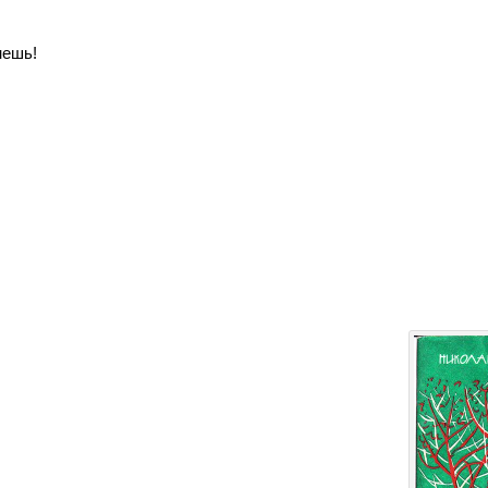
нешь!