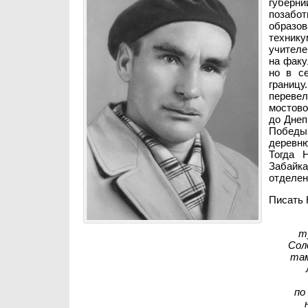
губерн
позабо
образов
технику
учителе
на факу
но в с
границ
переве
мостово
до Днеп
Победы 
деревню
Тогда 
Забайка
отделен
Писать 
т
Сол
там
по