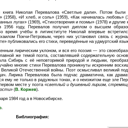
я книга Николая Перевалова «Светлые дали». Потом были 
» (1958), «И хлеб, и соль» (1959), «Как начиналась любовь» (
манных лугах» (1969), «Стихотворения и поэмы» (1978) и другие 
в 1956 году, Перевалов получил диплом о высшем образов
 Во время учёбы в литинституте Николай впервые встрети
хаилом Покчи-Петровым, через них установил связь с журн
е» публиковались его стихи, переведённые на удмуртский язык
енным лирическим уклоном, и вся его поэзия — это своеобраз
Главной же темой поэта, составлявшей содержательную основ
была Сибирь с её неповторимой природой и людьми, преобр
учайно многие стихи Перевалова проникнуты искренним восх
му Великой Отечественной войны. Поэт осмысливал великий под
ч. Лирика Перевалова была подчас драматична, как драма
ся ему не только в радужных тонах, и о неизжитом еще зле Пе
 первом месте у поэта
«светлый и душевный лиризм, стремящ
ности»
(
В. Коржев
).
ря 1984 год а в Новосибирске.
р
.
Библиография: