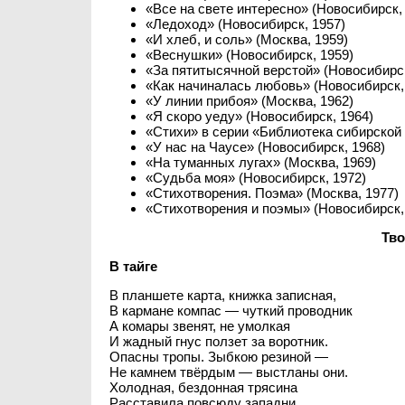
«Все на свете интересно» (Новосибирск,
«Ледоход» (Новосибирск, 1957)
«И хлеб, и соль» (Москва, 1959)
«Веснушки» (Новосибирск, 1959)
«За пятитысячной верстой» (Новосибирск
«Как начиналась любовь» (Новосибирск,
«У линии прибоя» (Москва, 1962)
«Я скоро уеду» (Новосибирск, 1964)
«Стихи» в серии «Библиотека сибирской 
«У нас на Чаусе» (Новосибирск, 1968)
«На туманных лугах» (Москва, 1969)
«Судьба моя» (Новосибирск, 1972)
«Стихотворения. Поэма» (Москва, 1977)
«Стихотворения и поэмы» (Новосибирск,
Тво
В тайге
В планшете карта, книжка записная,
В кармане компас — чуткий проводник
А комары звенят, не умолкая
И жадный гнус ползет за воротник.
Опасны тропы. Зыбкою резиной —
Не камнем твёрдым — выстланы они.
Холодная, бездонная трясина
Расставила повсюду западни.