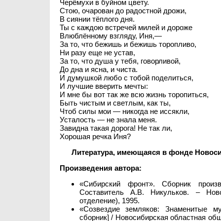
Черёмухи в буйном цвету.
Стою, очарован до радостной дрожи,
В сиянии тёплого дня.
Ты с каждою встречей милей и дороже
Влюблённому взгляду, Иня,—
За то, что бежишь и бежишь торопливо,
Ни разу еще не устав,
За то, что душа у тебя, говорливой,
До дна и ясна, и чиста.
И думушкой любо с тобой поделиться,
И лучшие вверить мечты:
И мне бы вот так же всю жизнь торопиться,
Быть чистым и светлым, как ты,
Чтоб силы мои — никогда не иссякли,
Усталость — не знала меня.
Завидна такая дорога! Не так ли,
Хорошая речка Иня?
Литература, имеющаяся в фонде Новос
Произведения автора:
«Сибирский фронт». Сборник произв
Составитель А.В. Никульков. – Нов
отделение), 1995.
«Созвездие земляков: Знаменитые му
сборник] / Новосибирская областная об