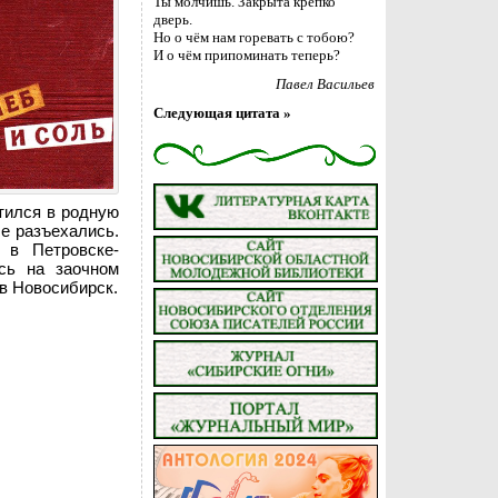
Ты молчишь. Закрыта крепко
дверь.
Но о чём нам горевать с тобою?
И о чём припоминать теперь?
Павел Васильев
Следующая цитата »
атился в родную
ые разъехались.
 в Петровске-
ась на заочном
 в Новосибирск.