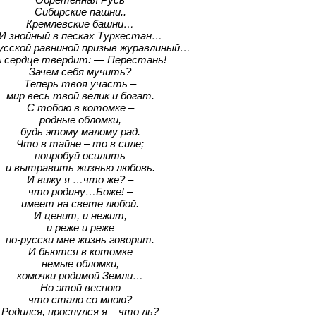
Сибирские пашни..
Кремлевские башни…
И знойный в песках Туркестан…
усской равниной призыв журавлиный…
 сердце твердит: — Перестань!
Зачем себя мучить?
Теперь твоя участь –
мир весь твой велик и богат.
С тобою в котомке –
родные обломки,
будь этому малому рад.
Что в тайне – то в силе;
попробуй осилить
и вытравить жизнью любовь.
И вижу я …что же? –
что родину…Боже! –
имеет на свете любой.
И ценит, и нежит,
и реже и реже
по-русски мне жизнь говорит.
И бьются в котомке
немые обломки,
комочки родимой Земли…
Но этой весною
что стало со мною?
Родился, проснулся я – что ль?