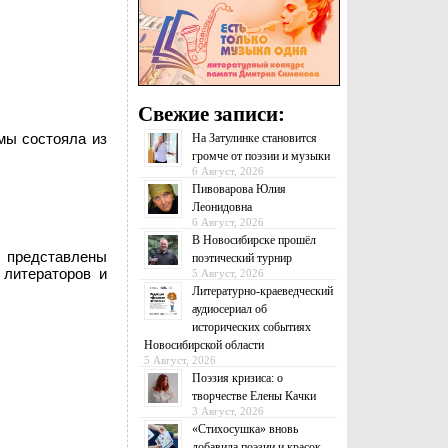
Свежие записи:
мы состояла из
На Затулинке становится
громче от поэзии и музыки
6 Август, 2026
Пивоварова Юлия
Леонидовна
6 Август, 2026
В Новосибирске прошёл
и представлены
поэтический турнир
 литераторов и
5 Август, 2026
Литературно-краеведческий
аудиосериал об
исторических событиях
Новосибирской области
5 Август, 2026
Поэзия кризиса: о
творчестве Елены Качки
3 Август, 2026
«Стихосушка» вновь
добавила поэзии и красок