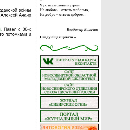
–
Чую всем своим нутром:
ажданской войны
На любовь – ответь любовью,
На добро – ответь добром.
ь Алексей Ачаир
й
. Павел с 90-x
Владимир Балачан
го потомками и
Следующая цитата »