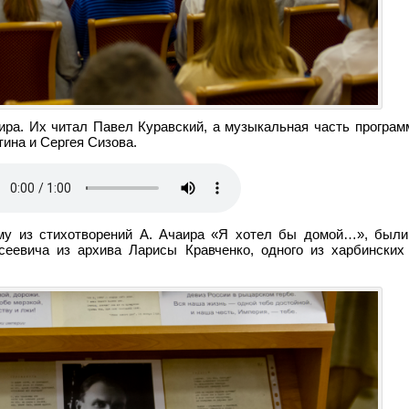
аира. Их читал Павел Куравский, а музыкальная часть програм
тина и Сергея Сизова.
му из стихотворений А. Ачаира «Я хотел бы домой…», был
еевича из архива Ларисы Кравченко, одного из харбинских