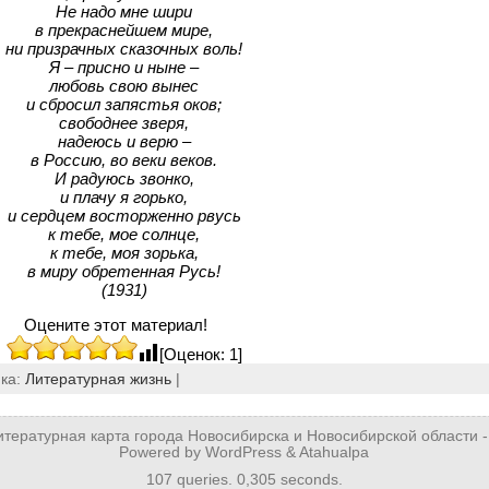
Не надо мне шири
в прекраснейшем мире,
ни призрачных сказочных воль!
Я – присно и ныне –
любовь свою вынес
и сбросил запястья оков;
свободнее зверя,
надеюсь и верю –
в Россию, во веки веков.
И радуюсь звонко,
и плачу я горько,
и сердцем восторженно рвусь
к тебе, мое солнце,
к тебе, моя зорька,
в миру обретенная Русь!
(1931)
Оцените этот материал!
[Оценок: 1]
ика:
Литературная жизнь
|
итературная карта города Новосибирска и Новосибирской области
-
Powered by
WordPress
&
Atahualpa
107 queries. 0,305 seconds.