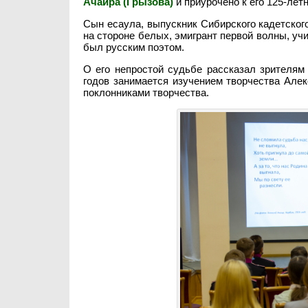
Ачаира (Грызова)
и приурочено к его 125-ле
Сын есаула, выпускник Сибирского кадетского
на стороне белых, эмигрант первой волны, уч
был русским поэтом.
О его непростой судьбе рассказал зрителя
годов занимается изучением творчества Але
поклонниками творчества.