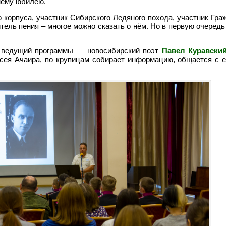
тнему юбилею.
 корпуса, участник Сибирского Ледяного похода, участник Гр
итель пения – многое можно сказать о нём. Но в первую очеред
м ведущий программы — новосибирский поэт
Павел Куравски
ксея Ачаира, по крупицам собирает информацию, общается с е