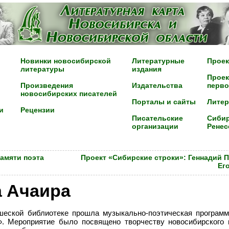
Новинки новосибирской
Литературные
Проек
литературы
издания
Проек
Произведения
Издательства
перво
новосибирских писателей
Порталы и сайты
Лите
и
Рецензии
Писательские
Сибир
организации
Ренес
амяти поэта
Проект «Сибирские строки»: Геннадий П
Ег
а Ачаира
шеской библиотеке прошла музыкально-поэтическая програм
». Мероприятие было посвящено творчеству новосибирского