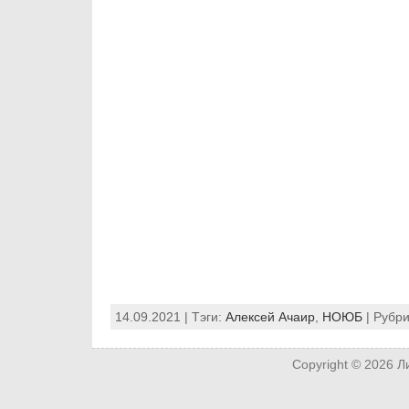
14.09.2021 | Тэги:
Алексей Ачаир
,
НОЮБ
| Рубр
Copyright © 2026
Л