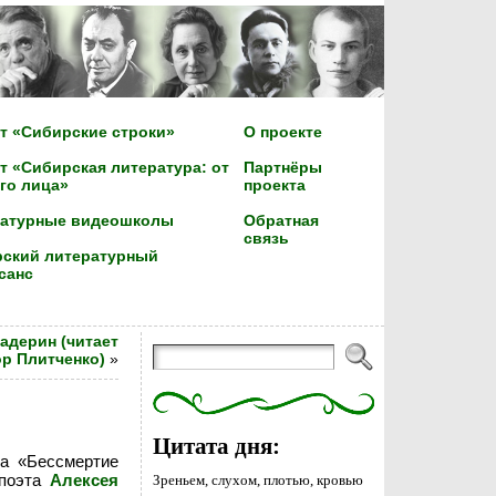
т «Сибирские строки»
О проекте
т «Сибирская литература: от
Партнёры
го лица»
проекта
ратурные видеошколы
Обратная
связь
ский литературный
санс
адерин (читает
ор Плитченко)
»
Цитата дня:
ма «Бессмертие
 поэта
Алексея
Зреньем, слухом, плотью, кровью