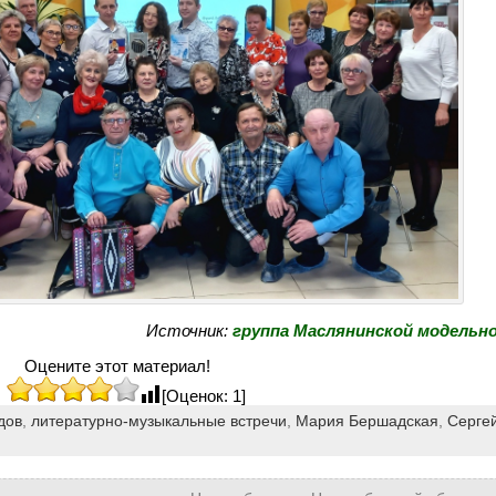
Источник:
группа Маслянинской модельн
Оцените этот материал!
[Оценок: 1]
дов
,
литературно-музыкальные встречи
,
Мария Бершадская
,
Серге