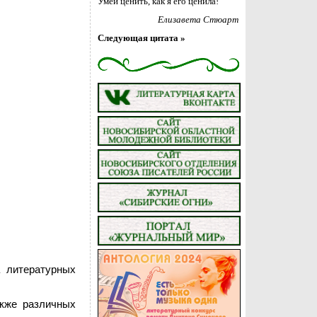
Умей ценить, как я его ценила!
Елизавета Стюарт
Следующая цитата »
а литературных
акже различных