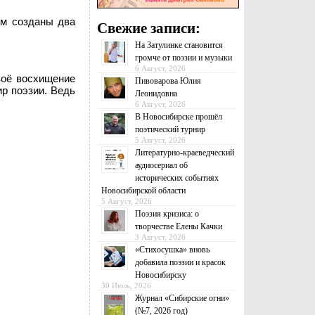
ем созданы два
Свежие записи:
На Затулинке становится
громче от поэзии и музыки
6 Август, 2026
воё восхищение
Пивоварова Юлия
ир поэзии. Ведь
Леонидовна
6 Август, 2026
В Новосибирске прошёл
поэтический турнир
5 Август, 2026
Литературно-краеведческий
аудиосериал об
исторических событиях
Новосибирской области
5 Август, 2026
Поэзия кризиса: о
творчестве Елены Качки
3 Август, 2026
«Стихосушка» вновь
добавила поэзии и красок
Новосибирску
30 Июль, 2026
Журнал «Сибирские огни»
(№7, 2026 год)