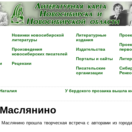
Новинки новосибирской
Литературные
Проек
литературы
издания
Проек
Произведения
Издательства
перво
новосибирских писателей
Порталы и сайты
Лите
и
Рецензии
Писательские
Сибир
организации
Ренес
 Наталия
У бердского прозаика вышла к
 Маслянино
 Маслянино прошла творческая встреча с авторами из город