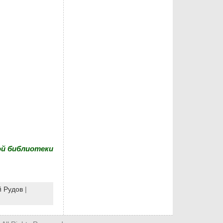
ой библиотеки
й Рудов
|