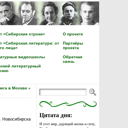
т «Сибирские строки»
О проекте
т «Сибирская литература: от
Партнёры
го лица»
проекта
ратурные видеошколы
Обратная
связь
ский литературный
санс
нига в Москве
»
Цитата дня:
а Новосибирска
И этот мир, дарящий жизнь и силу,