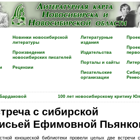
Новинки новосибирской
Литературные
Проек
литературы
издания
Проек
Произведения
Издательства
перво
новосибирских писателей
Порталы и сайты
Лите
и
Рецензии
Писательские
Сибир
организации
Ренес
 Бардаковой
100 лет новосибирскому критику Ю
треча с сибирской
аисьей Ефимовной Пьянко
стной юношеской библиотеки провели целых две встречи с