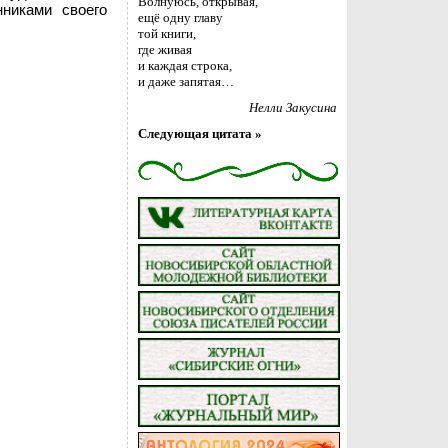
Волнуюсь, открывая,
никами своего
ещё одну главу
той книги,
где живая
и каждая строка,
и даже запятая…
Нелли Закусина
Следующая цитата »