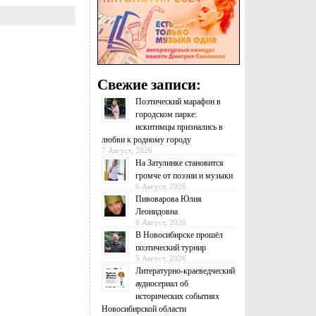
Свежие записи:
Поэтический марафон в
городском парке:
искитимцы признались в
любви к родному городу
7 Август, 2026
На Затулинке становится
громче от поэзии и музыки
6 Август, 2026
Пивоварова Юлия
Леонидовна
6 Август, 2026
В Новосибирске прошёл
поэтический турнир
5 Август, 2026
Литературно-краеведческий
аудиосериал об
исторических событиях
Новосибирской области