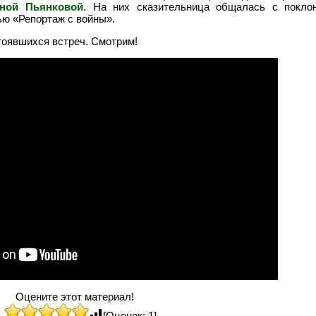
ной Пьянковой
. На них сказительница общалась с поклон
ью «Репортаж с войны».
тоявшихся встреч. Смотрим!
Оцените этот материал!
[Оценок: 1]