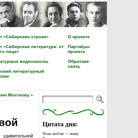
т «Сибирские строки»
О проекте
т «Сибирская литература: от
Партнёры
го лица»
проекта
ратурные видеошколы
Обратная
связь
ский литературный
санс
лию Мосткову
»
вой
Цитата дня:
Пока люблю — живу.
 удивительной