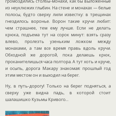
громоздились столбы-монахи, как бы выложенные
из неуклюжих глыбин. На стене и монахах — белые
полосы, будто сверху лили известку: в трещинах
гнездилось воронье. Ворон такие кручи любит:
чем страшнее, тем ему лучше. Если не делать
крюка, подъема тут на сорок минут: взять сразу
влево, пролезть узеньким ложком между
монахами, а там все время правь вдоль кручи.
Обходной же дорогой, пока делаешь крюк,
проканителишься часа полтора. А тут хоть и круче,
и осыпь, дорога Макару знакомая: прошлый год
этим местом он и выходил на берег.
Ну, в путь-дорогу! Только на берег подняться, а
сверху уже видна падь, в которой стоит
шалашишко Кузьмы Кривого…