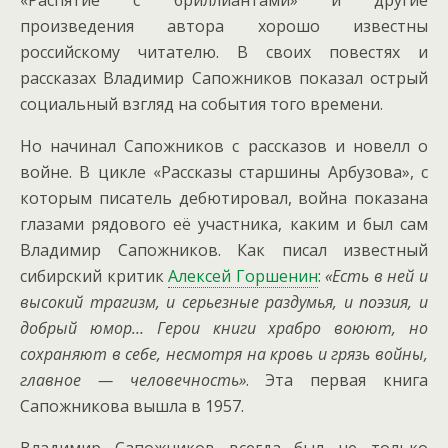
произведения автора хорошо известны
российскому читателю. В своих повестях и
рассказах Владимир Сапожников показал острый
социальный взгляд на события того времени.
Но начинал Сапожников с рассказов и новелл о
войне. В цикле «Рассказы старшины Арбузова», с
которым писатель дебютировал, война показана
глазами рядового её участника, каким и был сам
Владимир Сапожников. Как писал известный
сибирский критик
Алексей Горшенин
:
«Есть в ней и
высокий трагизм, и серьезные раздумья, и поэзия, и
добрый юмор… Герои книги храбро воюют, но
сохраняют в себе, несмотря на кровь и грязь войны,
главное — человечность»
. Эта первая книга
Сапожникова вышла в 1957.
Владимир Сапожников всегда был не только