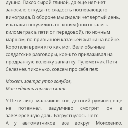
душно. Пахло сырой глиной, да еще нет-нет
заносило откуда-то сладость поспевающего
винограда. В обороне мы сидели четвертый день,
и казаки соскучились по коням (они остались
километрах в пяти от передовой), по ночным
маршам, по привычной казачьей жизни на войне.
Коротали время кто как мог. Вели обычные
солдатские разговоры, кое-кто прилаживал на
продранную коленку заплатку. Пулеметчик Петя
Селезнёв тихонько, совсем про себя пел:
Может, завтра утро голубое,
Мне седлать горячего коня…
У Пети лицо мальчишеское, детский румянец еще
не потемнел, задумчиво смотрит он в
завечеревшую даль. Взгрустнулось Пете.
А у автоматчиков все вокруг Моисеенко,