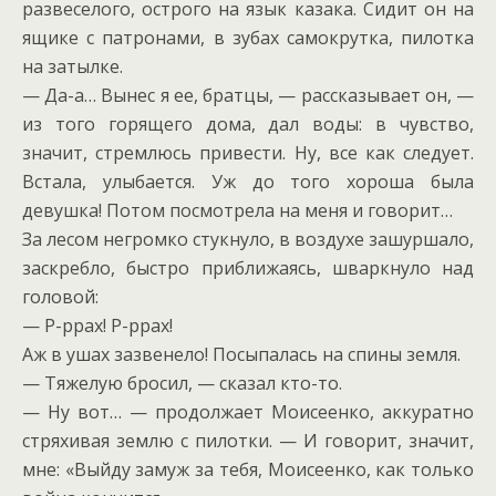
развеселого, острого на язык казака. Сидит он на
ящике с патронами, в зубах самокрутка, пилотка
на затылке.
— Да-а… Вынес я ее, братцы, — рассказывает он, —
из того горящего дома, дал воды: в чувство,
значит, стремлюсь привести. Ну, все как следует.
Встала, улыбается. Уж до того хороша была
девушка! Потом посмотрела на меня и говорит…
За лесом негромко стукнуло, в воздухе зашуршало,
заскребло, быстро приближаясь, шваркнуло над
головой:
— Р-ррах! Р-ррах!
Аж в ушах зазвенело! Посыпалась на спины земля.
— Тяжелую бросил, — сказал кто-то.
— Ну вот… — продолжает Моисеенко, аккуратно
стряхивая землю с пилотки. — И говорит, значит,
мне: «Выйду замуж за тебя, Моисеенко, как только