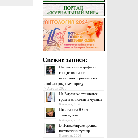
Свежие записи:
Поэтический марафон в
городском парке:
искитимцы признались в
любви к родному городу
7 Август, 2026
На Затулинке становится
громче от поэзии и музыки
6 Август, 2026
Пивоварова Юлия
Леонидовна
6 Август, 2026
В Новосибирске прошёл
поэтический турнир
5 Август, 2026