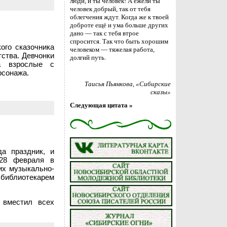
люди, и ты человек! А ежели ты
человек добрый, так от тебя
облегчения ждут. Когда же к твоей
доброте ещё и ума больше других
дано — так с тебя втрое
спросится. Так что быть хорошим
ого сказочника
человеком — тяжелая работа,
ства. Девчонки
долгий путь.
а взрослые с
рсонажа.
Таисья Пьянкова
, «Сибирские
сказы»
Следующая цитата »
да праздник, и
 28 февраля в
их музыкально-
 библиотекарем
 вместил всех