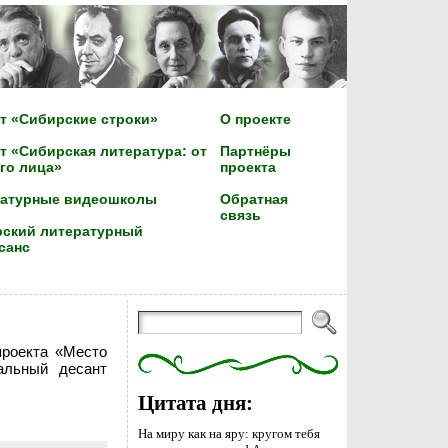
т «Сибирские строки»
О проекте
т «Сибирская литература: от
Партнёры
го лица»
проекта
ратурные видеошколы
Обратная
связь
ский литературный
санс
проекта «Место
альный десант
Цитата дня:
На миру как на яру: кругом тебя