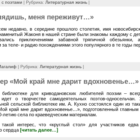
 с поэтами
| Рубрика:
Литературная жизнь
|
лядишь, меня переживут…»
ем недавно, в середине прошлого столетия, имя новосибирск
наменитый Жаконя в нашей стране были знакомы каждому с дет
вались приключениями забавной тряпичной обезьянки, 
за теле- и радио похождениями этого популярного в те годы пе
Магалиф
| Рубрика:
Литературная жизнь
|
ер «Мой край мне дарит вдохновенье…»
 библиотеке для криводановских любителей поэзии – всег
ь идет о творчестве самодеятельных поэтов-односельчан.
ной сельской библиотеке им. А. Кухно состоялся один из так
Мой край мне дарит вдохновенье…», подготовленный главным
0-летию села по краеведческим материалам.
 такой интерес, что «круглый стол» для участников едва
ию сердца
[читать далее…]