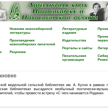
Новинки новосибирской
Литературные
Проек
литературы
издания
Проек
Произведения
Издательства
перво
новосибирских писателей
Порталы и сайты
Лите
и
Рецензии
Писательские
Сибир
организации
Ренес
ановке
кой модельной сельской библиотеке им. А. Кухно в рамках 
вская библиотека» высадился необычный поэтически-музык
нителей, чтобы провести встречу «С чего начинается Родина».