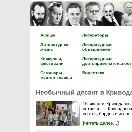
Афиша
Литераторы
Литературная
Литературные
жизнь
объединения
Конкурсы,
Литературные
фестивали
достопримечательност
Семинары,
Видеотека
мастер-классы
Необычный десант в Кривод
16 июля в Криводановс
встречи – Криводано
поэтов, бардов и испол
[читать далее…]