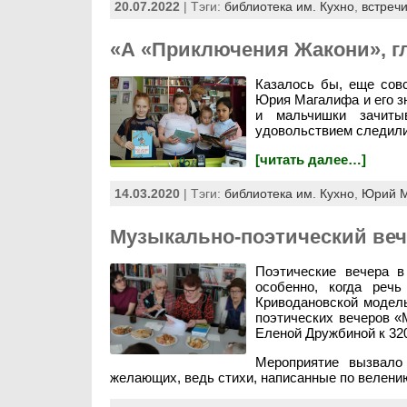
20.07.2022
| Тэги:
библиотека им. Кухно
,
встречи
«А «Приключения Жакони», г
Казалось бы, еще совс
Юрия Магалифа и его з
и мальчишки зачиты
удовольствием следили 
[читать далее…]
14.03.2020
| Тэги:
библиотека им. Кухно
,
Юрий 
Музыкально-поэтический веч
Поэтические вечера в
особенно, когда реч
Криводановской модель
поэтических вечеров «
Еленой Дружбиной к 32
Мероприятие вызвало
желающих, ведь стихи, написанные по велен