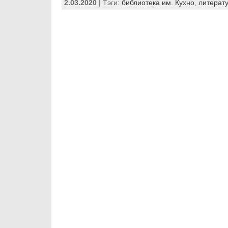
2.03.2020
| Тэги:
библиотека им. Кухно
,
литерат