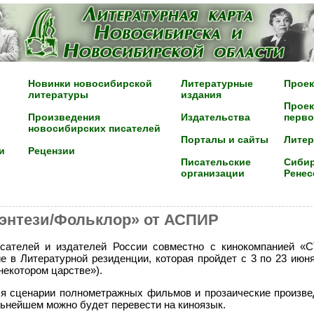
Новинки новосибирской
Литературные
Проек
литературы
издания
Проек
Произведения
Издательства
перво
новосибирских писателей
Порталы и сайты
Лите
и
Рецензии
Писательские
Сибир
организации
Ренес
энтези/Фольклор» от АСПИР
сателей и издателей России совместно с кинокомпанией «
е в Литературной резиденции, которая пройдет с 3 по 23 июн
некотором царстве»).
я сценарии полнометражных фильмов и прозаические произве
льнейшем можно будет перевести на киноязык.