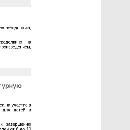
ую резиденцию,
еределкино на
произведением,
атурную
са на участие в
м для детей и
 к завершению
елей от 6 до 10