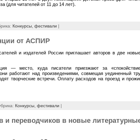
за (для читателей от 11 до 14 лет).
брика:
Конкурсы, фестивали
|
нции от АСПИР
сателей и издателей России приглашает авторов в две новы
нция — место, куда писатели приезжают за «спокойстви
 они работают над произведениями, совмещая уединенный тр
одят творческие встречи. Оплату расходов на проезд и прожи
убрика:
Конкурсы, фестивали
|
 и переводчиков в новые литературны