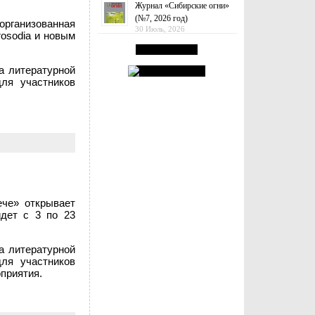
Журнал «Сибирские огни»
(№7, 2026 год)
рганизованная
30 Июль, 2026
osodia и новым
а литературной
ля участников
ече» открывает
йдет с 3 по 23
а литературной
ля участников
приятия.