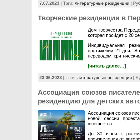
7.07.2023
| Тэги:
литературные резиденции
| Ру
Творческие резиденции в Пе
Дом творчества Переде
которая пройдет с 20 се
Индивидуальная рез
протяжении 21 дня. Эт
переводом, критическим
[читать далее…]
23.06.2023
| Тэги:
литературные резиденции
| Р
Ассоциация союзов писателе
резиденцию для детских авт
Ассоциация союзов писа
новой сессии проект
юношества.
До 30 июня к рассмо
произведения от авторо