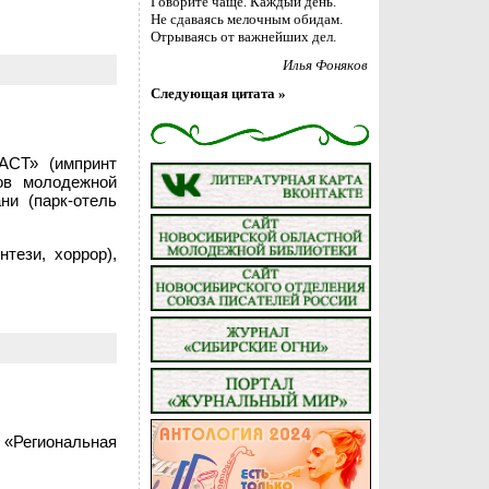
Говорите чаще. Каждый день.
Не сдаваясь мелочным обидам.
Отрываясь от важнейших дел.
Илья Фоняков
Следующая цитата »
АСТ» (импринт
ов молодежной
ни (парк-отель
тези, хоррор),
«Региональная