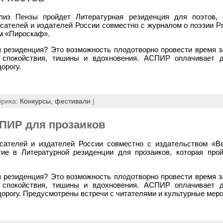
из Пензы пройдет Литературная резиденция для поэтов, о
сателей и издателей России совместно с журналом о поэзии Pr
м «Пироскаф».
я резиденция? Это возможность плодотворно провести время з
 спокойствия, тишины и вдохновения. АСПИР оплачивает д
орогу.
брика:
Конкурсы, фестивали
|
ПИР для прозаиков
сателей и издателей России совместно с издательством «В
тие в Литературной резиденции для прозаиков, которая про
я резиденция? Это возможность плодотворно провести время з
 спокойствия, тишины и вдохновения. АСПИР оплачивает д
дорогу.
Предусмотрены встречи с читателями и культурные меро