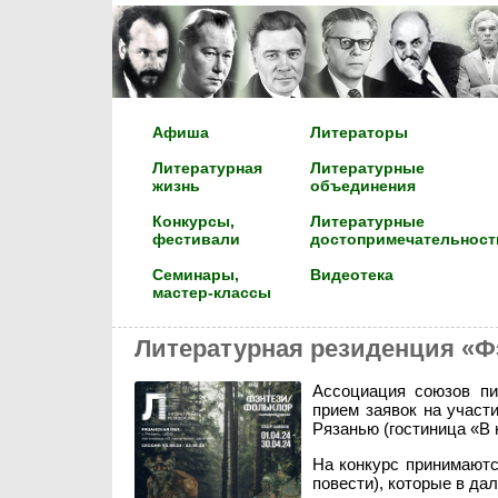
Афиша
Литераторы
Литературная
Литературные
жизнь
объединения
Конкурсы,
Литературные
фестивали
достопримечательност
Семинары,
Видеотека
мастер-классы
Литературная резиденция «Ф
Ассоциация союзов пи
прием заявок на участи
Рязанью (гостиница «В 
На конкурс принимаютс
повести), которые в да