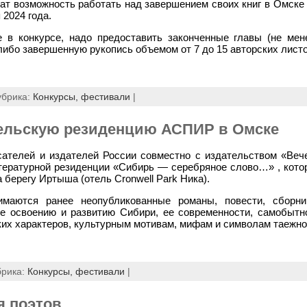
т возможность работать над завершением своих книг в Омске 
 2024 года.
 в конкурсе, надо предоставить законченные главы (не мен
либо завершенную рукопись объемом от 7 до 15 авторских листо
убрика:
Конкурсы, фестивали
|
рельскую резиденцию АСПИР в Омске
ателей и издателей России совместно с издательством «Веч
итературной резиденции «Сибирь — серебряное слово…» , котор
а берегу Иртыша (отель Cronwell Park Ника).
имаются ранее неопубликованные романы, повести, сборни
е освоению и развитию Сибири, ее современности, самобытн
их характеров, культурным мотивам, мифам и символам таежног
брика:
Конкурсы, фестивали
|
я поэтов