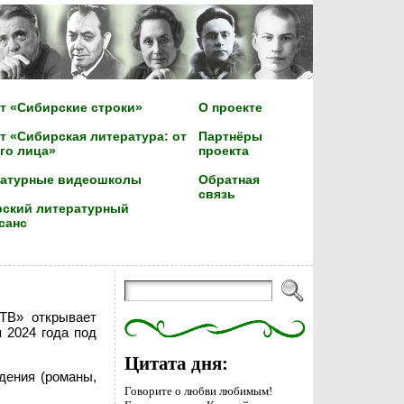
т «Сибирские строки»
О проекте
т «Сибирская литература: от
Партнёры
го лица»
проекта
ратурные видеошколы
Обратная
связь
ский литературный
санс
СТВ» открывает
я 2024 года под
Цитата дня:
дения (романы,
Говорите о любви любимым!