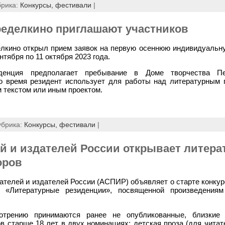
брика:
Конкурсы, фестивали
|
ределкино приглашают участников
лкино открыл прием заявок на первую осеннюю индивидуальн
нтября по 11 октября 2023 года.
иденция предполагает пребывание в Доме творчества П
о время резидент использует для работы над литературным 
 текстом или иным проектом.
убрика:
Конкурсы, фестивали
|
й и издателей России открывает литер
оров
телей и издателей России (АСПИР) объявляет о старте конкур
а «Литературные резиденции», посвященной произведения
трению принимаются ранее не опубликованные, близкие
в старше 18 лет в двух номинациях: детская проза (для читат