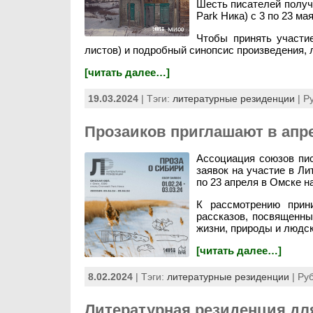
Шесть писателей получа
Park Ника) с 3 по 23 мая
Чтобы принять участие
листов) и подробный синопсис произведения, 
[читать далее…]
19.03.2024
| Тэги:
литературные резиденции
| Р
Прозаиков приглашают в ап
Ассоциация союзов пис
заявок на участие в Л
по 23 апреля в Омске н
К рассмотрению прин
рассказов, посвященны
жизни, природы и людск
[читать далее…]
8.02.2024
| Тэги:
литературные резиденции
| Ру
Литературная резиденция дл