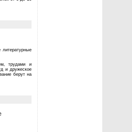
е литературные
ем, трудами и
уд и дружеское
вание берут на
е