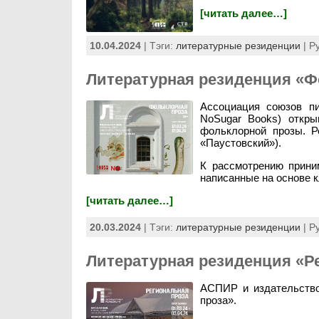
[читать далее…]
10.04.2024
| Тэги:
литературные резиденции
| Р
Литературная резиденция «Ф
Ассоциация союзов пи
NoSugar Books) откры
фольклорной прозы. Р
«Паустовский»).
К рассмотрению прини
написанные на основе к
[читать далее…]
20.03.2024
| Тэги:
литературные резиденции
| Р
Литературная резиденция «Р
АСПИР и издательство
проза».