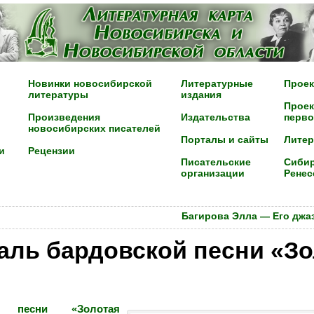
Новинки новосибирской
Литературные
Проек
литературы
издания
Проек
Произведения
Издательства
перво
новосибирских писателей
Порталы и сайты
Лите
и
Рецензии
Писательские
Сибир
организации
Ренес
Багирова Элла — Его джа
аль бардовской песни «Зо
й песни «Золотая