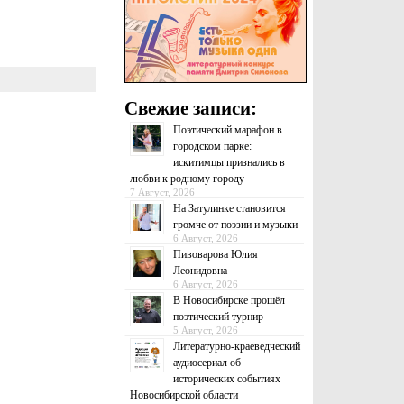
Свежие записи:
Поэтический марафон в
городском парке:
искитимцы признались в
любви к родному городу
7 Август, 2026
На Затулинке становится
громче от поэзии и музыки
6 Август, 2026
Пивоварова Юлия
Леонидовна
6 Август, 2026
В Новосибирске прошёл
поэтический турнир
5 Август, 2026
Литературно-краеведческий
аудиосериал об
исторических событиях
Новосибирской области