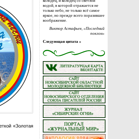
колодец, и колодец со светлой
водой, в которой отражается не
только небо, не только всё самое
яркое, но прежде всего поразившее
воображение.
Виктор Астафьев
, «Последний
поклон»
Следующая цитата »
еткой «Золотая