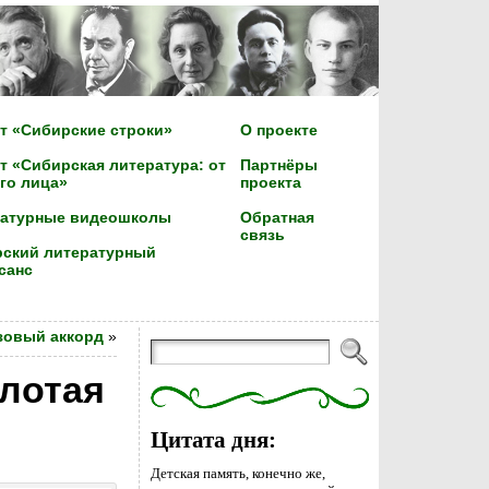
т «Сибирские строки»
О проекте
т «Сибирская литература: от
Партнёры
го лица»
проекта
ратурные видеошколы
Обратная
связь
ский литературный
санс
зовый аккорд
»
лотая
Цитата дня:
Детская память, конечно же,