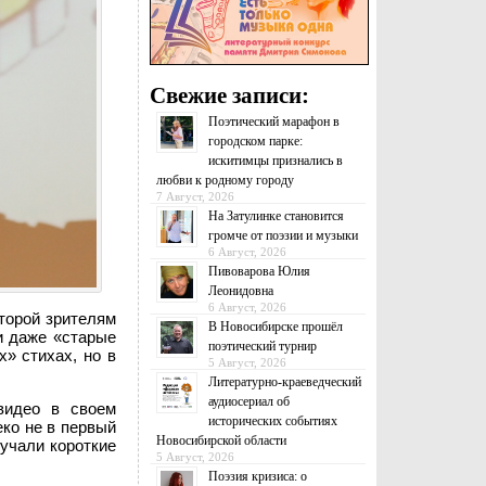
Свежие записи:
Поэтический марафон в
городском парке:
искитимцы признались в
любви к родному городу
7 Август, 2026
На Затулинке становится
громче от поэзии и музыки
6 Август, 2026
Пивоварова Юлия
Леонидовна
6 Август, 2026
оторой зрителям
В Новосибирске прошёл
 и даже «старые
поэтический турнир
х» стихах, но в
5 Август, 2026
Литературно-краеведческий
аудиосериал об
видео в своем
исторических событиях
еко не в первый
Новосибирской области
вучали короткие
5 Август, 2026
Поэзия кризиса: о