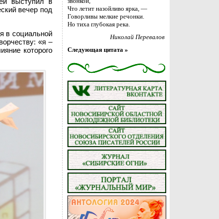
ей выступил в
звонкой,
Что летит назойливо ярка, —
ский вечер под
Говорливы мелкие речонки.
Но тиха глубокая река.
ея в социальной
Николай Перевалов
ворчеству: «я –
ияние которого
Следующая цитата »