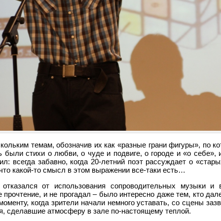
ольким темам, обозначив их как «разные грани фигуры», по к
 были стихи о любви, о чуде и подвиге, о городе и «о себе»,
ил: всегда забавно, когда 20-летний поэт рассуждает о «стары
 что какой-то смысл в этом выражении все-таки есть…
 отказался от использования сопроводительных музыки и 
 прочтение, и не прогадал – было интересно даже тем, кто дал
 моменту, когда зрители начали немного уставать, со сцены заз
я, сделавшие атмосферу в зале по-настоящему теплой.