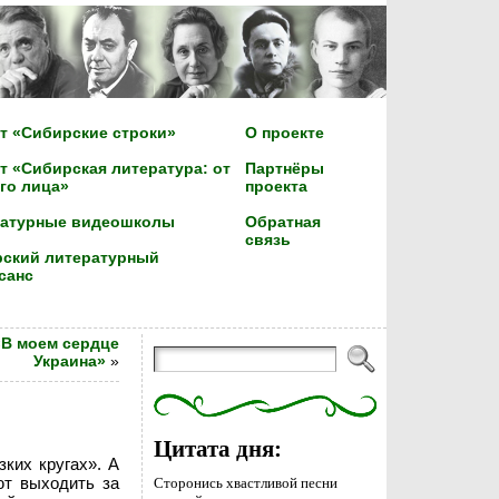
т «Сибирские строки»
О проекте
т «Сибирская литература: от
Партнёры
го лица»
проекта
ратурные видеошколы
Обратная
связь
ский литературный
санс
«В моем сердце
Украина»
»
Цитата дня:
ких кругах». А
ют выходить за
Сторонись хвастливой песни