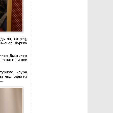
дь он, хитрец,
Инженер Шурик»
енные Дмитрием
ел никто, и все
турного клуба
взгляд, одно из
ть…