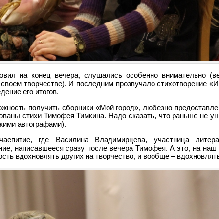
овил на конец вечера, слушались особенно внимательно (ве
в своем творчестве). И последним прозвучало стихотворение «
дение его итогов.
можность получить сборники «Мой город», любезно предоставл
ованы стихи Тимофея Тимкина. Надо сказать, что раньше не уш
жими автографами).
чаепитие, где Василина Владимирцева, участница литера
ие, написавшееся сразу после вечера Тимофея. А это, на наш 
ость вдохновлять других на творчество, и вообще – вдохновля