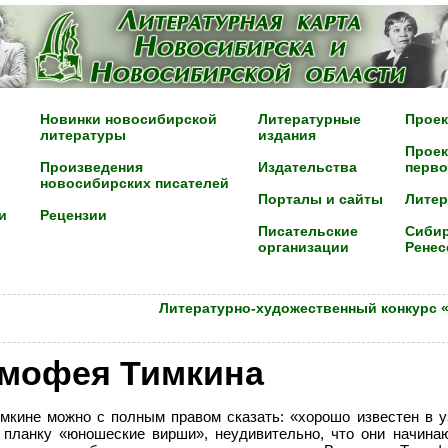
Новинки новосибирской
Литературные
Проек
литературы
издания
Проек
Произведения
Издательства
перво
новосибирских писателей
Порталы и сайты
Лите
и
Рецензии
Писательские
Сибир
организации
Ренес
Литературно-художественный конкурс 
имофея Тимкина
кине можно с полным правом сказать: «хорошо известен в уз
 планку «юношеские вирши», неудивительно, что они начина