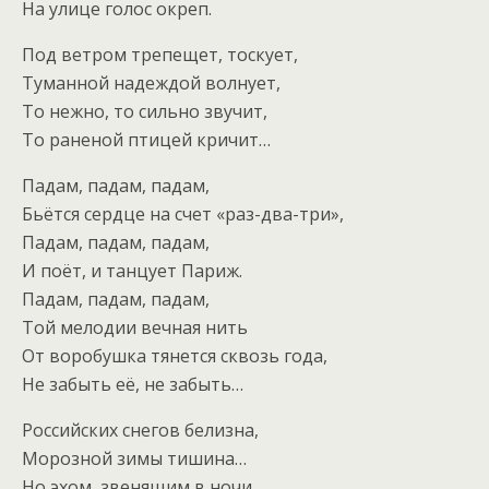
На улице голос окреп.
Под ветром трепещет, тоскует,
Туманной надеждой волнует,
То нежно, то сильно звучит,
То раненой птицей кричит…
Падам, падам, падам,
Бьётся сердце на счет «раз-два-три»,
Падам, падам, падам,
И поёт, и танцует Париж.
Падам, падам, падам,
Той мелодии вечная нить
От воробушка тянется сквозь года,
Не забыть её, не забыть…
Российских снегов белизна,
Морозной зимы тишина…
Но эхом, звенящим в ночи,