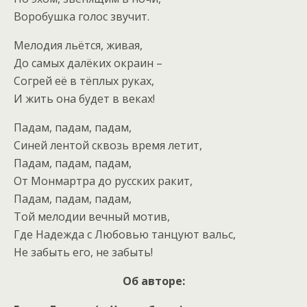
Воробушка голос звучит.
Мелодия льётся, живая,
До самых далёких окраин –
Согрей её в тёплых руках,
И жить она будет в веках!
Падам, падам, падам,
Синей лентой сквозь время летит,
Падам, падам, падам,
От Монмартра до русских ракит,
Падам, падам, падам,
Той мелодии вечный мотив,
Где Надежда с Любовью танцуют вальс,
Не забыть его, не забыть!
Об авторе: