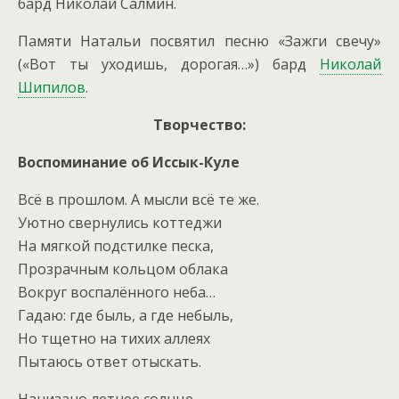
бард Николай Салмин.
Памяти Натальи посвятил песню «Зажги свечу»
(«Вот ты уходишь, дорогая…») бард
Николай
Шипилов
.
Творчество:
Воспоминание об Иссык-Куле
Всё в прошлом. А мысли всё те же.
Уютно свернулись коттеджи
На мягкой подстилке песка,
Прозрачным кольцом облака
Вокруг воспалённого неба…
Гадаю: где быль, а где небыль,
Но тщетно на тихих аллеях
Пытаюсь ответ отыскать.
Нанизано летнее солнце