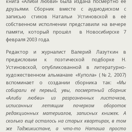
книга «Алиби любви» была издана посмертно её
друзьями. Сборник вместе с аудиодиском с
записью стихов Натальи Устиновской в её
собственном исполнении представили на вечере
памяти, который прошёл в Новосибирске 7
февраля 2003 года.
Редактор и журналист Валерий Лазуткин в
предисловии к поэтической подборке Н.
Устиновской, опубликованной в литературно-
художественном альманахе «Купола» (№2, 2007)
вспоминает о создании сборника так:
«Мы
собирали её первый, увы, посмертный сборник
«Алиби любви» из разрозненных листочков,
исписанных летящим почерком обороток
редакционных материалов, записных книжек. А
сколько ещё осталось на старых квартирах, в том
же Таджикистане, а что-то Наташа просто