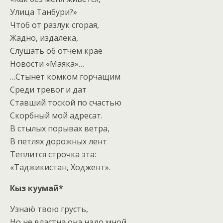
Улица Танбури?»
Чтоб от разлук сгорая,
Жадно, издалека,
Слушать об отчем крае
Новости «Маяка»…
…Стынет комком горчащим
Среди тревог и дат
Ставший тоской по счастью
Скорбный мой адресат.
В стылых порывах ветра,
В петлях дорожных лент
Теплится строчка эта:
«Таджикистан, Ходжент».
Кыз куумай*
Узнаю́ твою грусть,
Но не властна она надо мной.