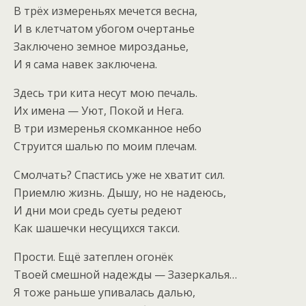
В трёх измереньях мечется весна,
И в клетчатом убогом очертанье
Заключено земное мирозданье,
И я сама навек заключена.
Здесь три кита несут мою печаль.
Их имена — Уют, Покой и Нега.
В три измеренья скомканное небо
Струится шалью по моим плечам.
Смолчать? Спастись уже не хватит сил.
Приемлю жизнь. Дышу, но не надеюсь,
И дни мои средь суеты редеют
Как шашечки несущихся такси.
Прости. Ещё затеплен огонёк
Твоей смешной надежды — Зазеркалья…
Я тоже раньше упивалась далью,