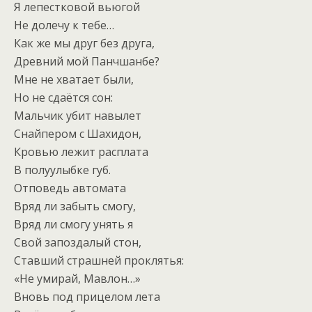
Я лепестковой вьюгой
Не долечу к тебе…
Как же мы друг без друга,
Древний мой Панчшанбе?
Мне не хватает были,
Но не сдаётся сон:
Мальчик убит навылет
Снайпером с Шахидон,
Кровью лежит расплата
В полуулыбке губ.
Отповедь автомата
Вряд ли забыть смогу,
Вряд ли смогу унять я
Свой запоздалый стон,
Ставший страшней проклятья:
«Не умирай, Мавлон…»
Вновь под прицелом лета