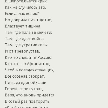
В шёпоте бьется крик:
Как же случилось это,
Если аллах велик?!
Но докричаться тщетно,
Властвует тишина
Там, где палач в мечети,
Там, где идет война,
Там, где утратив силы
И от тревог устав,
Кто-то спешит в Россию,
Кто-то — в Афганистан,
Чтоб в поездах стучащих,
Всё осознав стократ,
Пить из единой чаши
Горечь своих утрат,
Веря, что вновь придется
В сотый раз повторить:
«Как без меня живется,